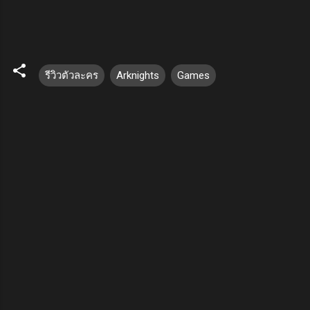
รีวิวตัวละคร
Arknights
Games
ค
ว
า
ม
คิ
ด
เ
ห็
น