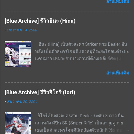
EX - ใช้ cost 4 ฟื้นฟู HP 8.6% - 16.4% ของค่า
อ่านเพิ่มเติม
รักษา + 3.4% ของ HP ที่เสียไปเป็นระยะเวลา 20
วินาที สกิลพื้นฐาน - ทำดาเมจ 297% - 564% เป็น
[Blue Archive] รีวิวฮินะ (Hina)
รูปพัดไปด้านหน้าทุก ๆ 15 วินาที สกิลติดตัว - เพิ่ม
-
มกราคม 14, 2568
อัตราฟื้นฟู 14% - 26.6% สกิลรอง - เมื่อ HP ต่ำ
กว่า 50% ต้านทานกดขี่จะเพิ่มขึ้น 20.1% - 38.3%
ฮินะ (Hina) เป็นตัวละคร Striker สาย Dealer ยืน
สามารถแลกเศษตัวละครได้จากร้านค้าสอบ
หลัง เป็นตัวละครโจมตีแดงหมู่ที่ระยะไกลแต่ระยะ
ประมวลผล ทำให้ปั้นได้ง่าย จุดด้อย / ข้อเสียของ
แคบมาก เหมาะกับบางด่านที่ต้องเคลียร์ศัตรูเยอะ
ตัวละคร แพ้ทางอย่างมากพื้นที่ในอาคาร ไม่มีสกิล
และเดินมาในทิศทางเดียวกัน จุดเด่น / ข้อดีของ
เพิ่มพลังป้องกันให้ตัวเองเลย จึงเป็นแท้งค์ที่นับว่า
ตัวละคร โจมตีแดง / เกราะเหลือง ถนัดอย่างมาก
อ่านเพิ่มเติม
ตัวบางมาก เน้นฮีลงัดเลือดตัวเองสู้ สรุป เป็นตัว
พื้นที่ในเมือง สกิล EX - ใช้ cost 7; ทำดาเมจกับ
ละครนอกเมต้ามาก ๆ เพราะไม่มีความถึกมากพอ
ศัตรูในรัศมีทรงกรวย(ระยะกรวยแคบแต่ไกล)
แต่ส่วนตัวผมได้ใช้แก้ขัดในการลงเรดบอส
[Blue Archive] รีวิวอิโอริ (Iori)
636% - 1208% สกิลพื้นฐาน - รีโหลดกระสุนทันทีที่
KAITEN Insane ไปแล้ว ซึ่งก็พอใช้งานได้เพราะ
-
ธันวาคม 20, 2564
กระสุนหมด; เพิ่ม ATK 21% - 39.9% เป็นเวลา 16
บอสโจมตีเหลืองและยิงเกราะแดงไม่ค่อยเข้า แต่
วินาที สกิลพื้นฐาน+ - เพิ่ม ATK สูงขึ้นเป็น 22.9% -
หากมีตัวละคร 5 ดาวตัวอื่น เช่น ฮารุกะ ก็ไม่
อิโอริเป็นตัวละครสาย Dealer ระดับ 3 ดาว ยืน
43.6% เป็นเวลา 16 วินาที สกิลติดตัว - ความเร็ว
จำเป็นต้องปั้นเอมิครับ
แถวหลัง มีปืน SR (Sniper Rifle) เป็นอาวุธคู่กาย
โจมตีเพิ่มขึ้น 14% - 26.6% สกิลติดตัว+ - เพิ่ม ATK
เธอเป็นตัวละครโจมตีสีเหลืองตัวหลักที่ใช้ผ่านเรด
305 - 580 สกิลรอง - ทำดาเมจเพิ่มเติม 2.7% -