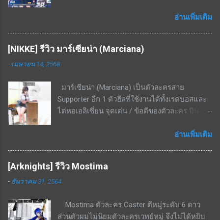
บอส โดยมีความสามารถในการทำดาเมจ AOE
5.2% ใส่ศัตรูที่ไม่มีกำบัง เคยแจกฟรีในกิจกรรม
ขนาดเล็กได้ด้วย สามารถใช้เคลียร์มอนเยอะ ๆ ได้
อ่านเพิ่มเติม
จุดด้อย / ข้อเสียของตัวละคร สกิล EX cost สูง
ระดับนึง จุดเด่น / ข้อดีของตัวละคร โจมตีเหลือง,
มากถึง 7 ต้องใช้ตัวละครอื่นมาช่วยลดค่า cost ถึง
เกราะเหลือง ถนัดพื้นที่ในอาคารอย่างมาก สกิล EX
จะใช้งานได้เกิดประสิทธิภาพ สกิล EX ระยะสกิล
[NIKKE] รีวิว มาร์เซียน่า (Marciana)
- ยิงกระสุน 3 นัด (3 ครั้ง) โดยแต่ละนัดจะ
แคบมาก ในบางด่านที่ศัตรูเดินมาเป็นหน้า
-
เมษายน 14, 2568
กระโดดจากจุดที่ยืนอยู่แล้วค่อยยิง ทำดาเมจเริ่ม
กระดานจะจัดการได้ไม่หมด แต่ก็แลกมากับระยะ
ต้นที่ 350% - 666% ที่เลเวล 5 โดยเป้าหมายที่โดน
ที่ไกลมาก สรุป เป็นตัวละครที่ดีในบาง content
มาร์เซียน่า (Marciana) เป็นตัวละครสาย
ยิงจะมีดาเมจ AOE กระจายไปด้านหลังเป้าหมาย
ของเกม ใช้งานได้ไม่หลากหลายนัก มักจะลงเรด
Supporter อีก 1 ตัวฮีลที่ใช้งานได้ทั้งเรดบอสและ
เป็นรูปทรงกรวยขนาดเล็กด้วย เป็นสกิลที่ใช้ยิงอัด
บอสบางตัวหรือสอบประมวลผลบางด่านเท่านั...
ไต่หอเอลิเซี่ยน จุดเด่น / ข้อดีของตัวละคร ปืน
เรดบอสเกราะเหลืองได้แรงมาก สกิลพื้นฐาน - ทำ
ลูกซอง ยิงระยะใกล้ ธาตุเหล็ก โจมตีธรรมดา - ทำ
ดาเมจใส่เป้าหมายเดี่ยวทุก ๆ 25 วินาที เริ่มต้นที่
ดาเมจ 201.5%; ทำดาเมจแกน 200%; กระสุน 9
อ่านเพิ่มเติม
229% - 436%ที่เลเวล 10 สกิลติดตัว - เพิ่มความ
นัด; รีโหลด 1.5 วินาที สกิล 1 - มีทั้งหมด 2
แม่นยำให้ตัวเองเริ่มต้นที่ 14% - 26.6% ที่เลเวล 10
เอฟเฟ็กต์ อ้างอิงจากสกิลเลเวล 10 1. เปิดใช้งาน
สกิลรอง - ทำดาเมจเพิ่มขึ้นเมื่อโจมตีโดยไม่มี
[Arknights] รีวิว Mostima
เมื่อกระสุนนัดสุดท้ายยิงถูกเป้าหมาย ส่งผลกับ
กำบัง เริ่มต้นที่ 22.6% - 43.1% ที่เลเวล 10 สกิลนี้จะ
-
ธันวาคม 31, 2564
พันธมิตรทั้งหมด ฟื้นฟู HP เท่ากับ 10.95% ของดา
คอมโบกับสกิล EX ได้ดี เพราะสกิล EX กดแล้วจะ
เมจจากการโจมตี เป็นเวลา 3 วิ (ดูดเลือด) 2. เปิด
กระโดดออกจากกำบังมายิง จะไม่ยิงหลังกำบัง
Mostima ตัวละคร Caster ตีหมู่ระดับ 6 ดาว
ใช้งานเมื่อกระสุนนัดสุดท้ายยิงถูกเป้าหมาย ส่งผล
แน่นอน จุดด้อย / ข้อดีของตัวละคร หามาใช้งาน
ส่วนตัวผมไม่นิยมตัวละครเวทย์หมู่ จึงไม่ได้หยิบ
กับพันธมิตรที่มี ATK สูงสุด 2 ยูนิต ประสิทธิภาพ
ยาก โดยเฉพาะ ณ ช่วงที่เขียนบทความนี้คือยังไม่