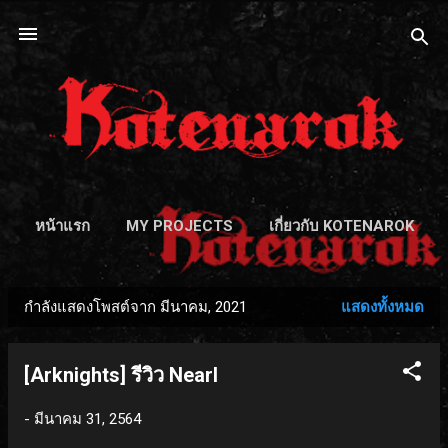
ข้ามไปที่เนื้อหาหลัก
หน้าแรก
MY PROJECTS
เกี่ยวกับ KOTENAROK
กำลังแสดงโพสต์จาก มีนาคม, 2021
แสดงทั้งหมด
บ
ท
[Arknights] รีวิว Nearl
ค
-
มีนาคม 31, 2564
ว