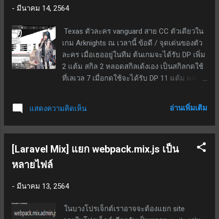
-
มีนาคม 14, 2564
Texas ตัวละคร vanguard สาย CC ตัวเดียวใน
เกม Arknights ณ เวลานี้ ข้อดี / จุดเด่นของตัว
ละคร เมื่อเธออยู่ในทีม ต้นเกมจะได้รับ DP เพิ่ม
2 แต้ม สกิล 2 หลอดสกิลเด้งเอง เป็นสกิลกดใช้
ที่เลเวล 7 เมื่อกดใช้จะได้รับ DP 11 แต้ม และ
ทำดาเมจใส่ศัตรูที่อยู่ในระยะสกิล 135% ของ
พลังโจมตีจำนวน 2 ครั้ง เป้าหมายที่โดนจะติด
อ่านเพิ่มเติม
แสดงความคิดเห็น
stun 2 วินาที และจะเพิ่มเป็น 3 วินาทีที่ M1 ขึ้น
ไป สกิลนี้นิยมใช้ในด่านที่เจอศัตรูที่เคลื่อนที่
ทะลุ block หรือศัตรูที่แข็งแกร่งมาก จำเป็นต้อง
[Laravel Mix] แยก webpack.mix.js เป็น
หยุดไม่ให้มันโจมตีเรา ข้อเสีย / จุดด้อยของตัว
ละคร ตัวบางมาก ต้องยืนในตำแหน่งที่ไม่ต้อง
หลายไฟล์
แท้งค์ สรุป ถึงแม้ข้อดีจะแลดูสั้น มีน้อย แต่มัน
มีผลมาก ๆ ในด่านที่จำเป็นต้องใช้ CC ช่วย
-
มีนาคม 13, 2564
เพราะงั้นตัวละครนี้ถ้ามีโอกาสแนะนำให้ปั้นไว้
เพื่อที่เวลาเจอด่านพวกนั้นจะได้ไม่หืดขึ้นคอไป
ในบางโปรเจ็กต์เราอาจจะต้องแยก site
มากกว่านี้