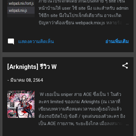
ภายในโปรเจ็กต์เดียวกันเป็นหลาย ๆ site เช่น
หน้าบ้านให้ user ใช้ site นึง และสำหรับ admin
ใช้อีก site นึงในโปรเจ็กต์เดียวกัน อาจะเกิด
ปัญหาว่าต้องเขียน webpack.mix.js หลายร้อย
บรรทัดจนลายตา มันอาจจะดีกว่าถ้าสามารถ
แยกเป็น webpack.mix.front.js และ
อ่านเพิ่มเติม
แสดงความคิดเห็น
webpack.mix.admin.js ได้ เพื่อง่ายต่อการ
จัดการ ซึ่งในบทความนี้เราจะมาสอนวิธีแยก
ไฟล์กันครับ สิ่งที่ต้องเตรียม ต้องโหลด
[Arknights] รีวิว W
minimist มาใช้สำหรับจัดการ argument ที่เรา
จะส่งผ่านเข้าไปทาง command line ลงมือทำ
-
มีนาคม 08, 2564
กันเลย สร้างไฟล์ขึ้นมาตาม site ที่เราต้องการ
ในตัวอย่างนี้จะขอแบ่งเป็น admin กับ front 2
W เธอเป็น sniper สาย AOE ซึ่งเป็น 1 ในตัว
ไฟล์ รวมถึงต้องมีไฟล์หลักคือ webpack.mix.js
ละคร limited ของเกม Arknights (ณ เวลาที่
1 ไฟล์ตามนี้นะครับ ไฟล์ webpack.mix.js
เขียนบทความคือหมดเวลาของตู้เธอไปแล้ว
เนื้อหามีดังนี้ const { env } =
ต้องรอปีถัดไป) ข้อดี / จุดเด่นของตัวละคร ยิง
require('minimist')(process.argv.slice(2));//รับ
เป็น AOE กายภาพ, ระยะยิงไกล เมื่อลงสนามมา
aurgument หลัง -- มา ซึ่งรับแต่ชื่อ env if (env
เป็นเวลา 10 วินาทีจะได้รับบัฟหลบหลีก
&& env.site) {