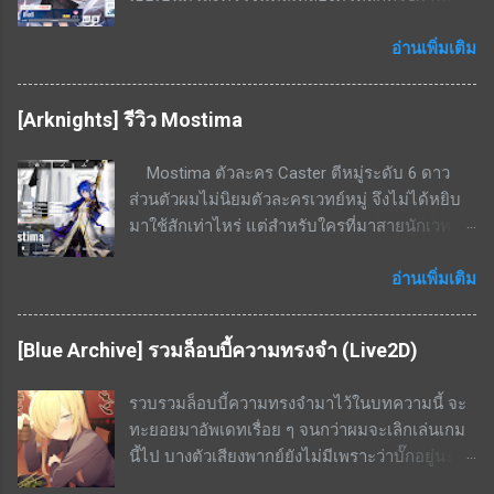
ประมวลผล ทำให้ปั้นได้ง่าย จุดด้อย / ข้อเสียของ
บอส โดยมีความสามารถในการทำดาเมจ AOE
ตัวละคร แพ้ทางอย่างมากพื้นที่ในอาคาร ไม่มีสกิล
ขนาดเล็กได้ด้วย สามารถใช้เคลียร์มอนเยอะ ๆ ได้
อ่านเพิ่มเติม
เพิ่มพลังป้องกันให้ตัวเองเลย จึงเป็นแท้งค์ที่นับว่า
ระดับนึง จุดเด่น / ข้อดีของตัวละคร โจมตีเหลือง,
ตัวบางมาก เน้นฮีลงัดเลือดตัวเองสู้ สรุป เป็นตัว
เกราะเหลือง ถนัดพื้นที่ในอาคารอย่างมาก สกิล EX
ละครนอกเมต้ามาก ๆ เพราะไม่มีความถึกมากพอ
[Arknights] รีวิว Mostima
- ยิงกระสุน 3 นัด (3 ครั้ง) โดยแต่ละนัดจะ
แต่ส่วนตัวผมได้ใช้แก้ขัดในการลงเรดบอส
กระโดดจากจุดที่ยืนอยู่แล้วค่อยยิง ทำดาเมจเริ่ม
KAITEN Insane ไปแล้ว ซึ่งก็พอใช้งานได้เพราะ
Mostima ตัวละคร Caster ตีหมู่ระดับ 6 ดาว
ต้นที่ 350% - 666% ที่เลเวล 5 โดยเป้าหมายที่โดน
บอสโจมตีเหลืองและยิงเกราะแดงไม่ค่อยเข้า แต่
ส่วนตัวผมไม่นิยมตัวละครเวทย์หมู่ จึงไม่ได้หยิบ
ยิงจะมีดาเมจ AOE กระจายไปด้านหลังเป้าหมาย
หากมีตัวละคร 5 ดาวตัวอื่น เช่น ฮารุกะ ก็ไม่
มาใช้สักเท่าไหร่ แต่สำหรับใครที่มาสายนักเวทย์ก็
เป็นรูปทรงกรวยขนาดเล็กด้วย เป็นสกิลที่ใช้ยิงอัด
จำเป็นต้องปั้นเอมิครับ
นับเป็นตัวที่น่าสนใจด้วยสกิลที่บัฟสายเวทย์ด้วย
เรดบอสเกราะเหลืองได้แรงมาก สกิลพื้นฐาน - ทำ
กัน จุดเด่น / ข้อดีของตัวละคร โจมตีหมู่เป็นเวทย์
อ่านเพิ่มเติม
ดาเมจใส่เป้าหมายเดี่ยวทุก ๆ 25 วินาที เริ่มต้นที่
Talent 1 - เมื่ออยู่ในสนามจะช่วยเด้ง SP +0.4 /
229% - 436%ที่เลเวล 10 สกิลติดตัว - เพิ่มความ
วินาทีให้กับ Caster ทุกตัวในสนาม (ไม่สามารถ
แม่นยำให้ตัวเองเริ่มต้นที่ 14% - 26.6% ที่เลเวล 10
[Blue Archive] รวมล็อบบี้ความทรงจำ (Live2D)
stack กับความสามารถเดียวกัน) Talent 2 - ศัตรูที่
สกิลรอง - ทำดาเมจเพิ่มขึ้นเมื่อโจมตีโดยไม่มี
อยู่ในระยะโจมตีจะเคลื่อนที่ช้าลง 15% สกิล 2 -
กำบัง เริ่มต้นที่ 22.6% - 43.1% ที่เลเวล 10 สกิลนี้จะ
รวบรวมล็อบบี้ความทรงจำมาไว้ในบทความนี้ จะ
หลอดสกิลเด้งเอง เป็นสกิลกดใช้ ที่เลเวล 7 เมื่อกด
คอมโบกับสกิล EX ได้ดี เพราะสกิล EX กดแล้วจะ
ทะยอยมาอัพเดทเรื่อย ๆ จนกว่าผมจะเลิกเล่นเกม
ใช้จะทำให้ศัตรูติดสตัน และทำดาเมจ 120% ของ
กระโดดออกจากกำบังมายิง จะไม่ยิงหลังกำบัง
นี้ไป บางตัวเสียงพากย์ยังไม่มีเพราะว่าบั๊กอยู่นะ
พลังโจมตีเป็นเวทย์ทุก 1 วินาที โดยระยะเวลาสกิล
แน่นอน จุดด้อย / ข้อดีของตัวละคร หามาใช้งาน
ครับ จะแบ่งเป็นเวอร์ชั่น Shorts (ทำแบบไม่มีเสียง
คือ 6 วินาที ใช้ SP 56 สกิล 3 - หลอดสกิลเด้งเอง