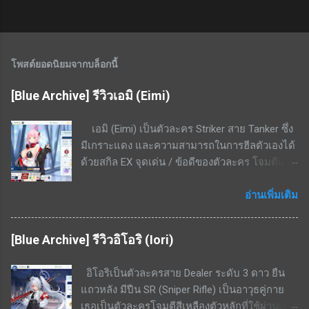
โพสต์ยอดนิยมจากบล็อกนี้
[Blue Archive] รีวิวเอมิ (Eimi)
เอมิ (Eimi) เป็นตัวละคร Striker สาย Tanker ซึ่ง
มีเกราะแดง และความสามารถในการฮีลตัวเองได้
ด้วยสกิล EX จุดเด่น / ข้อดีของตัวละคร โจมตีแดง
/ เกราะแดง ชนะทางอย่างมากพื้นที่ในเมือง สกิล
EX - ใช้ cost 4 ฟื้นฟู HP 8.6% - 16.4% ของค่า
อ่านเพิ่มเติม
รักษา + 3.4% ของ HP ที่เสียไปเป็นระยะเวลา 20
วินาที สกิลพื้นฐาน - ทำดาเมจ 297% - 564% เป็น
[Blue Archive] รีวิวอิโอริ (Iori)
รูปพัดไปด้านหน้าทุก ๆ 15 วินาที สกิลติดตัว - เพิ่ม
อัตราฟื้นฟู 14% - 26.6% สกิลรอง - เมื่อ HP ต่ำ
อิโอริเป็นตัวละครสาย Dealer ระดับ 3 ดาว ยืน
กว่า 50% ต้านทานกดขี่จะเพิ่มขึ้น 20.1% - 38.3%
แถวหลัง มีปืน SR (Sniper Rifle) เป็นอาวุธคู่กาย
สามารถแลกเศษตัวละครได้จากร้านค้าสอบ
เธอเป็นตัวละครโจมตีสีเหลืองตัวหลักที่ใช้ผ่านเรด