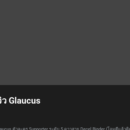
าสกิล 25 วินาที จุดด้อย / ข้อเสียของตัวละคร ทุกการชิ่งฮีลเบาลง 25% 
าหมายโดนดาเมจมาก ๆ จะงัดเลือดไม่ทัน เปิดหาได้จากกาชาเท่านั้น ส
จุบันยังไม่เจอด่านที่น่าหยิบนางมาใช้ นอกจากฮีลชิ่งไปนอกระยะฮีลได้แล
...
วิว Glaucus
ucus ตัวละคร Supporter ระดับ 5 ดาวสาย Decel Binder (โจมตีแล้วติ