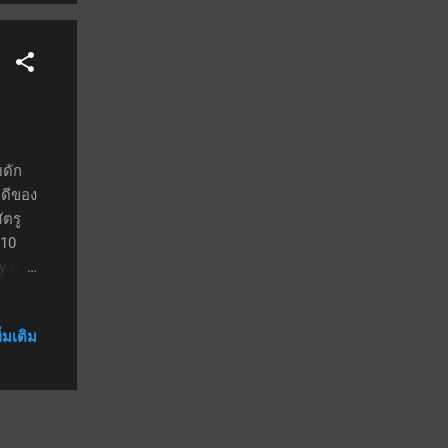
าสจะ
รูที่
บดัก
อดีของ
ัตรู
 10
hy ลง
rothy
้งเอง;
ิ่มเติม
ใช้ SP
น
ินาที
จ 260%
โดย