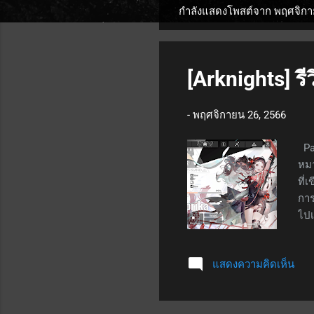
กำลังแสดงโพสต์จาก พฤศจิกา
บ
ท
ค
[Arknights] รี
ว
-
พฤศจิกายน 26, 2566
า
ม
Pap
หมา
ที่
การ
ไปเ
เสม
สกิ
แสดงความคิดเห็น
+55
เป็
Tal