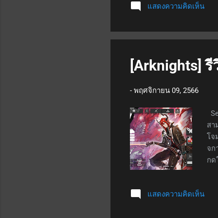
แสดงความคิดเห็น
เอ็
โจม
เปิ
สูง
ผลก
[Arknights] รี
สกิ
-
พฤศจิกายน 09, 2566
Ses
สาม
โจม
จกา
กดใ
สกิ
แบบ
แสดงความคิดเห็น
-10
rec