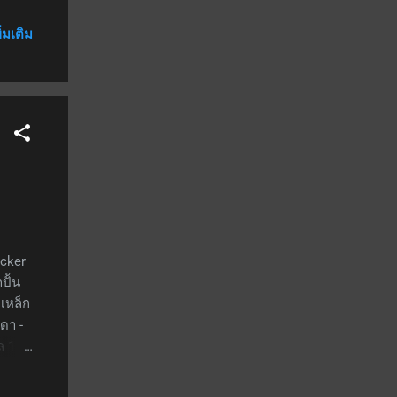
่มขึ้น
ิ่มเติม
งาน
ชาร์จ
ะ
 ส่ง
acker
ปั้น
ุเหล็ก
ดา -
ล 1 -
มความ