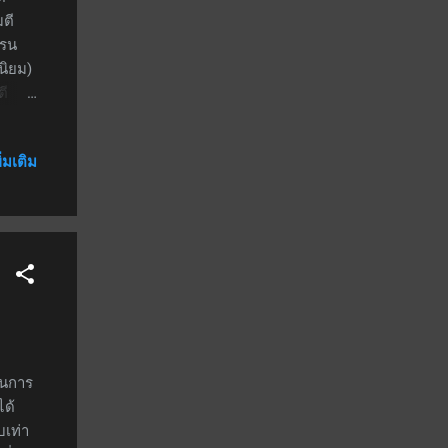
มตี
ดรน
นิยม)
ตี
ล 22
ยคลื่น
ิ่มเติม
ด
าเมจ 2
ำดา
่มี
คลียร์
ย
ในการ
ได้
บเท่า