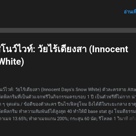
 เอฟเฟ็กต์ 1: เปิดใช้งานเมื่อโจมตีปกติ, ส่งผลกับตนเอง; ความเร็วชาร์จเพิ
อ่านเพ
สุด 3.81%, ทับซ้อนได้สูงสุด 10 ครั้ง คงอยู่ 5 วินาที; เอฟเฟ็กต์ 2 : เปิดใช้
่อเข้าสู่การต่อสู้, ส่งผลกับตนเอง; แปลงค่าความเร็วชาร์จที่เกิน 100% เป็น
มจ; ดาเมจชาร์จเพิ่มขึ้น 240% ของค่าส่วนเกินอย่างต่อเนื่อง สกิล 2 -
เฟ็กต์ 1 : เปิดใช้งานเมื่อเข้าสู่การต่อสู้, ส่งผลกับตนเอง; ได้รับเจาะเกรา
างต่อเนื่อง เอฟเฟ็กต์ 2 : เปิดใช้งานเมื่อทรงอสูรมีผล (เป็นบัฟของเบิร์ส 1),
สโนว์ไวท์: วัยไร้เดียงสา (Innocent
ับพันธมิตรทั้งหมด; DEF เพิ่มขึ้นสูงสุด 50.6...
White)
ว์ไวท์: วัยไร้เดียงสา (Innocent Days's Snow White) ตัวละครสาย Att
กัดพิลกริมที่เป็นตัวแจกฟรีในกิจกรรมครบรอบ 1 ปี เป็นตัวฟรีที่ไม่กาก น่า
 ๆ จุดเด่น / ข้อดีของตัวละคร ปืนไรเฟิลจู่โจม ยิงได้ดีในระยะกลาง ธาต
กัดพิลกริม ทำความสัมพันธ์ได้สูงสุด 40 ทำให้มี base stat สูง โจมตีธรรม
าเมจ 13.65%; ทำดาเมจแกน 200%; กระสุน 60 นัด; รีโหลด 1 วินาที สกิ
เฟ็กต์ 1: เปิดใช้งานเมื่อโจมตีปกติเข้าเป้า 30 ครั้ง, ส่งผลกับตนเอง; เพิ่
ระสุนสูงสุด 25.66% ที่เลเวล 10 ทับซ้อนได้สูงสุด 5 ครั้ง คงอยู่ 5 วินาที;