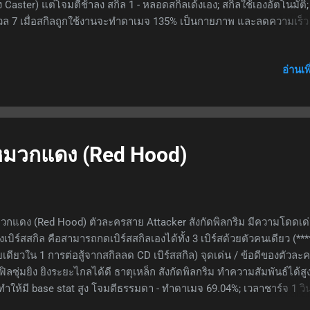
 Caster) แต่โจมตีช้าลง สกิล 1 - หลอดสกิลเด้งเอง; สกิลใช้เองอัตโนมัติ; ท
วล 7 เมื่อสกิลถูกใช้งานจะทำดาเมจ 135% เป็นกายภาพ และลดความเร็ว
ื่อนที่ของเป้าหมายลง -35% เป็นเวลา 2.5 วินาที; ใช้ SP 4 สกิล2 - หลอดส
งเอง; เป็นสกิลกดใช้; ที่เลเวล 7 เมื่อกดใช้ ASPD +35, ทุกการโจมตีจะลด
อ่านเพ
มเร็วเป้าหมายลง -42%, และมีโอกาส 25% ในการตรึงขา(bind)ใส่เป้าห
น 1.5 วินาที จุดด้อย / ข้อเสียของตัวละคร 4 ดาว Talent ทำให้ตีช้าลง สรุ
ละครที่ไม่แนะนำให้ปั้นเพราะ slow ก็แพ้ตัว Supporter ดาเมจก็ไม่ได้ดีน
นมากจะใช้ Midnight กันแล้วข้ามไปใช้ตัวละคร 5 ดาวเลย
ว หมวกแดง (Red Hood)
กแดง (Red Hood) ตัวละครสาย Attacker สังกัดพิลกริม มีความโดดเด
่องเบิร์สสกิล คือสามารถกดเบิร์สสกิลเองได้ทั้ง 3 เบิร์สด้วยตัวคนเดียว (**
เดียวใน 1 การต่อสู้จากสกิลลด CD เบิร์สสกิล) จุดเด่น / ข้อดีของตัวละค
ฟิลซุ่มยิง ยิงระยะไกลได้ดี ธาตุเหล็ก สังกัดพิลกริม ทำความสัมพันธ์ได้สู
ทำให้มี base stat สูง โจมตีธรรมดา - ทำดาเมจ 69.04%; เวลาชาร์จ 1 วิน
มจชาร์จเต็ม 350%; ทำดาเมจแกน 200%; กระสุน 6 นัด; รีโหลด 2 วินาที 