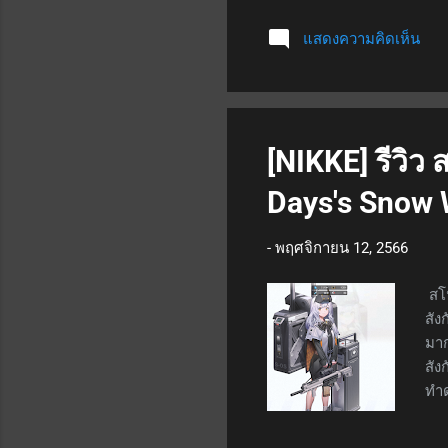
1 -
แสดงความคิดเห็น
สูง
เมื
ดาเ
เอฟ
อย่
[NIKKE] รีวิว 
ผลก
Days's Snow 
-
พฤศจิกายน 12, 2566
สโน
สัง
มาก
สัง
ทำด
เอฟ
จุก