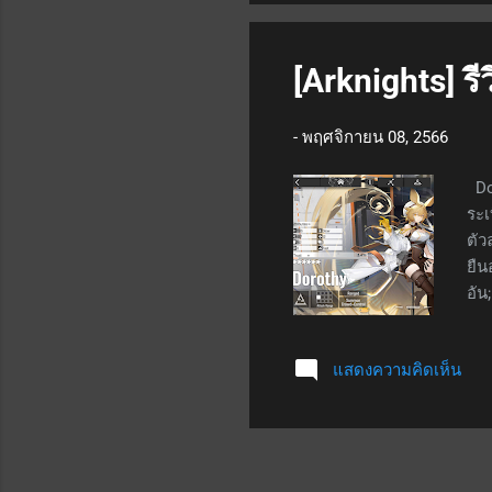
เวล
ยิง
ถูก
[Arknights] รี
-
พฤศจิกายน 08, 2566
Dor
ระเ
ตัว
ยืน
อัน
สนา
จะไ
แสดงความคิดเห็น
สกิ
16 
กาย
สกิ
เป็