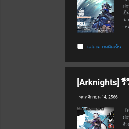
slo
เป็
ก่อ
- ห
แต่
วิน
แสดงความคิดเห็น
sho
320
เท่
เมจ
ป้อ
[Arknights] รี
ไม่
-
พฤศจิกายน 14, 2566
Fro
slo
ด้ว