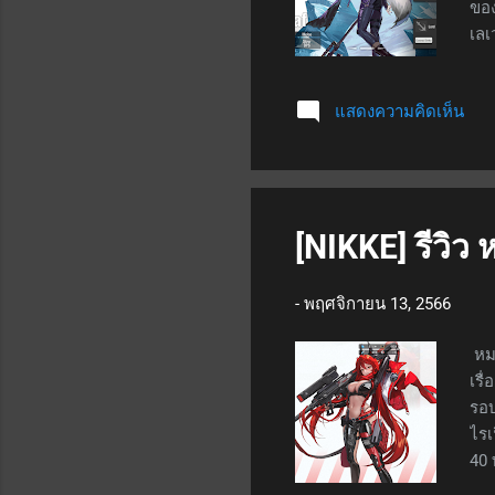
ของ
เลเ
เคล
เด้
แสดงความคิดเห็น
ควา
นั้
ตัว
ส่ว
[NIKKE] รีวิ
-
พฤศจิกายน 13, 2566
หมว
เรื
รอบ
ไรเ
40 
ดาเ