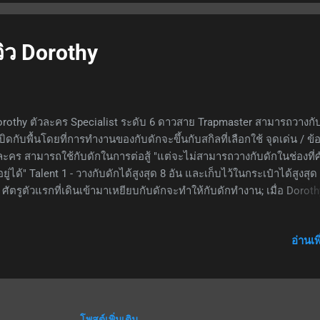
าก่อนจะระเบิด ทำให้ใช้งานยากขึ้น ยิ่งเจอศัตรูที่เคลื่อนที่เร็วแล้วมีโอก
ไม่โดนศัตรูเลย สรุป เป็นตัวละครโจมตีหมู่ที่ทำดาเมจกายภาพได้ดีกับศัต
 block อาจหยิบมาใช้ไปก่อนหากไม่มีตัวละครอื่นให้ใช้
วิว Dorothy
othy ตัวละคร Specialist ระดับ 6 ดาวสาย Trapmaster สามารถวางกั
บิดกับพื้นโดยที่การทำงานของกับดักจะขึ้นกับสกิลที่เลือกใช้ จุดเด่น / ข้
ละคร สามารถใช้กับดักในการต่อสู้ "แต่จะไม่สามารถวางกับดักในช่องที่ศ
อยู่ได้" Talent 1 - วางกับดักได้สูงสุด 8 อัน และเก็บไว้ในกระเป๋าได้สูงสุด
; ศัตรูตัวแรกที่เดินเข้ามาเหยียบกับดักจะทำให้กับดักทำงาน; เมื่อ Dorot
มจะวางกับดักทันที 2 อันในระยะโจมตี Talent 2 - เมื่อกับดักทำงาน Do
ด้บัฟ +2% ATK ทับซ้อนได้สูงสุด 10 ครั้ง หมายเหตุ: ทุกสกิลหลอดสกิลเด
อ่านเพ
ลใช้เองอัตโนมัติ; เมื่อสกิลถูกใช้งานจะเติมกับดักเข้ากระเป๋า 1 อันเสมอ; 
เท่ากันทุกสกิล สกิล 1 - ที่เลเวล 7 เมื่อกับดักทำงานจะทำดาเมจ 370% เป็
ภาพใส่เป้าหมายตัวเดียว และดีบัฟเป้าหมายนั้น -30% DEF เป็นเวลา 5 ว
ล 2 (นิยมใช้เพื่อหยุดเป้าหมาย) - ที่เลเวล 7 เมื่อกับดักทำงานจะทำดาเม
ยกายภาพใส่เป้าหมายทุกตัวในระยะ (ระยะน่าจะเป็น 4 ช่องรอบกับดัก) 
โพสต์เพิ่มเติม