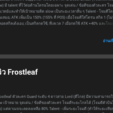
w) มี talent ที่ไว้ต่อต้านโดรนโดยเฉพาะ จุดเด่น / ข้อดีของตัวละคร โจ
นเวทย์และทำให้เป้าหมายติด slow เป็นระยะเวลาสั้น ๆ Talent - โจมตีโ
นเสมอ; ATK เพิ่มเป็น 150% (155% ที่ PO5) เมื่อโจมตีใส่โดรน สกิล 1 (ไม่
ลอดสกิลเด้งเอง; เป็นสกิลกดใช้; ที่เลเวล 7 เมื่อกดใช้ ATK +40% และโจม
ละครั้งจะโดนเป้าหมายเพิ่มขึ้น 1; SP ตั้งต้น 12; ใช้ SP 35; ระยะเวลาสกิ
าที สกิล 2 - หลอดสกิลเด้งเอง; เป็นสกิลกดใช้; ที่เลเวล 7 เมื่อกดใช้จะปล่อ
อ่านเพ
ckwave ออกมารอบตัว (ระยะตามภาพ) ทำดาเมจใส่ศัตรูในระยะทั้งหม
% เป็นเวทย์ ตรึงให้อยู่กับที่ 4.5 วินาที, หากเป้าหมายเป็นโดรนจะโดนด
า และติด stun; SP ตั้งต้น 16; ใช้ SP 34 จุดด้อย / ข้อเสียของตัวละคร ท
ได้ต่ำเมื่อเทียบกับสาย sniper โจมตีศัตรูที่ไม่ใช่โดรนเบา แพ้ทางโดรนที
งกันเวทย์สูง สรุป เหมาะกับผูเล่นที่มีปัญหากับด่านที่มีโดรนเยอะ ๆ แล้วเ
วิว Frostleaf
ทัน สามารถปั้นขึ้นมาช่วยได้ แต่นอกเหนือจากนี้ก็ไม่ได้หยิบมาใช้งานเล
stleaf ตัวละคร Guard ระดับ 4 ดาวสาย Lord (ตีไกล) มีความสามารถ
w เป้าหมาย จุดเด่น / ข้อดีของตัวละคร โจมตีระยะไกลได้ (โจมตีตัวบิน
ย) แต่ดาเมจจะลดลงเหลือ 80% Talent - เพิ่มระยะโจมตี (ทำให้ระยะเทีย