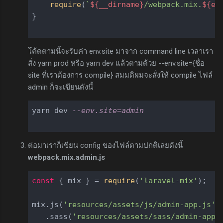
require
(
`
${__dirname}
/webpack.mix.
${en
}

โค้ดตามนี้จะรับค่า env.site มาจาก command line เวลาเรา
สั่ง yarn prod หรือ yarn dev แล้วตามด้วย --env.site={ชื่อ
site ที่เราต้องการ compile} สมมติผมจะสั่งให้ compile ไฟล์
admin ก็จะเขียนดังนี้
yarn dev 
--env.site=admin
ต่อมาเราก็เขียน config ของไฟล์ตามปกติเลยดังนี้
webpack.mix.admin.js
const
 { mix } = 
require
(
'laravel-mix'
);

mix.js(
'resources/assets/js/admin-app.js'
,
   .sass(
'resources/assets/sass/admin-app.