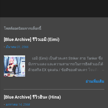
โพสต์ยอดนิยมจากบล็อกนี้
[Blue Archive] รีวิวเอมิ (Eimi)
-
มีนาคม 31, 2566
เอมิ (Eimi) เป็นตัวละคร Striker สาย Tanker ซึ่ง
มีเกราะแดง และความสามารถในการฮีลตัวเองได้
ด้วยสกิล EX จุดเด่น / ข้อดีของตัวละคร โจมตีแดง
/ เกราะแดง ชนะทางอย่างมากพื้นที่ในเมือง สกิล
EX - ใช้ cost 4 ฟื้นฟู HP 8.6% - 16.4% ของค่า
อ่านเพิ่มเติม
รักษา + 3.4% ของ HP ที่เสียไปเป็นระยะเวลา 20
วินาที สกิลพื้นฐาน - ทำดาเมจ 297% - 564% เป็น
[Blue Archive] รีวิวฮินะ (Hina)
รูปพัดไปด้านหน้าทุก ๆ 15 วินาที สกิลติดตัว - เพิ่ม
-
มกราคม 14, 2568
อัตราฟื้นฟู 14% - 26.6% สกิลรอง - เมื่อ HP ต่ำ