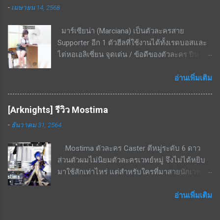
-
เมษายน 14, 2568
กระโดดจากจุดที่ยืนอยู่แล้วค่อยยิง ทำดาเมจเริ่ม
กระดานจะจัดการได้ไม่หมด แต่ก็แลกมากับระยะ
ต้นที่ 350% - 666% ที่เลเวล 5 โดยเป้าหมายที่โดน
ที่ไกลมาก สรุป เป็นตัวละครที่ดีในบาง content
มาร์เซียน่า (Marciana) เป็นตัวละครสาย
ยิงจะมีดาเมจ AOE กระจายไปด้านหลังเป้าหมาย
ของเกม ใช้งานได้ไม่หลากหลายนัก มักจะลงเรด
Supporter อีก 1 ตัวฮีลที่ใช้งานได้ทั้งเรดบอสและ
เป็นรูปทรงกรวยขนาดเล็กด้วย เป็นสกิลที่ใช้ยิงอัด
บอสบางตัวหรือสอบประมวลผลบางด่านเท่านั...
ไต่หอเอลิเซี่ยน จุดเด่น / ข้อดีของตัวละคร ปืน
เรดบอสเกราะเหลืองได้แรงมาก สกิลพื้นฐาน - ทำ
ลูกซอง ยิงระยะใกล้ ธาตุเหล็ก โจมตีธรรมดา - ทำ
ดาเมจใส่เป้าหมายเดี่ยวทุก ๆ 25 วินาที เริ่มต้นที่
ดาเมจ 201.5%; ทำดาเมจแกน 200%; กระสุน 9
อ่านเพิ่มเติม
229% - 436%ที่เลเวล 10 สกิลติดตัว - เพิ่มความ
นัด; รีโหลด 1.5 วินาที สกิล 1 - มีทั้งหมด 2
แม่นยำให้ตัวเองเริ่มต้นที่ 14% - 26.6% ที่เลเวล 10
เอฟเฟ็กต์ อ้างอิงจากสกิลเลเวล 10 1. เปิดใช้งาน
สกิลรอง - ทำดาเมจเพิ่มขึ้นเมื่อโจมตีโดยไม่มี
[Arknights] รีวิว Mostima
เมื่อกระสุนนัดสุดท้ายยิงถูกเป้าหมาย ส่งผลกับ
กำบัง เริ่มต้นที่ 22.6% - 43.1% ที่เลเวล 10 สกิลนี้จะ
-
ธันวาคม 31, 2564
พันธมิตรทั้งหมด ฟื้นฟู HP เท่ากับ 10.95% ของดา
คอมโบกับสกิล EX ได้ดี เพราะสกิล EX กดแล้วจะ
เมจจากการโจมตี เป็นเวลา 3 วิ (ดูดเลือด) 2. เปิด
กระโดดออกจากกำบังมายิง จะไม่ยิงหลังกำบัง
Mostima ตัวละคร Caster ตีหมู่ระดับ 6 ดาว
ใช้งานเมื่อกระสุนนัดสุดท้ายยิงถูกเป้าหมาย ส่งผล
แน่นอน จุดด้อย / ข้อดีของตัวละคร หามาใช้งาน
ส่วนตัวผมไม่นิยมตัวละครเวทย์หมู่ จึงไม่ได้หยิบ
กับพันธมิตรที่มี ATK สูงสุด 2 ยูนิต ประสิทธิภาพ
ยาก โดยเฉพาะ ณ ช่วงที่เขียนบทความนี้คือยังไม่
มาใช้สักเท่าไหร่ แต่สำหรับใครที่มาสายนักเวทย์ก็
การฟื้นฟู HP เพิ่มขึ้น 26.98% เป็นเวลา 3 วิ สกิล 2
ม...
นับเป็นตัวที่น่าสนใจด้วยสกิลที่บัฟสายเวทย์ด้วย
- เปิดใช้งานเมื่อใช้เบิร์สสกิล ส่งผลกับพันธมิตร
กัน จุดเด่น / ข้อดีของตัวละคร โจมตีหมู่เป็นเวทย์
อ่านเพิ่มเติม
ทั้งหมด ที่เลเวล 10 ฟื้นฟู HP เท่ากับ 28.11% ของ
Talent 1 - เมื่ออยู่ในสนามจะช่วยเด้ง SP +0.4 /
Max HP ขั้นสุดท้ายของผู้ร่าย เบิร์สสกิล - เป็นเบิร์
วินาทีให้กับ Caster ทุกตัวในสนาม (ไม่สามารถ
สลำดับ 2; CD 20 วิ; ส่งผลกับพันธมิตรทั้งหมด ที่