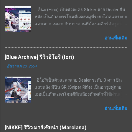
กว่า 50% ต้านทานกดขี่จะเพิ่มขึ้น 20.1% - 38.3%
ฮินะ (Hina) เป็นตัวละคร Striker สาย Dealer ยืน
สามารถแลกเศษตัวละครได้จากร้านค้าสอบ
หลัง เป็นตัวละครโจมตีแดงหมู่ที่ระยะไกลแต่ระยะ
ประมวลผล ทำให้ปั้นได้ง่าย จุดด้อย / ข้อเสียของ
แคบมาก เหมาะกับบางด่านที่ต้องเคลียร์ศัตรูเยอะ
ตัวละคร แพ้ทางอย่างมากพื้นที่ในอาคาร ไม่มีสกิล
และเดินมาในทิศทางเดียวกัน จุดเด่น / ข้อดีของ
เพิ่มพลังป้องกันให้ตัวเองเลย จึงเป็นแท้งค์ที่นับว่า
ตัวละคร โจมตีแดง / เกราะเหลือง ถนัดอย่างมาก
อ่านเพิ่มเติม
ตัวบางมาก เน้นฮีลงัดเลือดตัวเองสู้ สรุป เป็นตัว
พื้นที่ในเมือง สกิล EX - ใช้ cost 7; ทำดาเมจกับ
ละครนอกเมต้ามาก ๆ เพราะไม่มีความถึกมากพอ
ศัตรูในรัศมีทรงกรวย(ระยะกรวยแคบแต่ไกล)
แต่ส่วนตัวผมได้ใช้แก้ขัดในการลงเรดบอส
[Blue Archive] รีวิวอิโอริ (Iori)
636% - 1208% สกิลพื้นฐาน - รีโหลดกระสุนทันทีที่
KAITEN Insane ไปแล้ว ซึ่งก็พอใช้งานได้เพราะ
-
ธันวาคม 20, 2564
กระสุนหมด; เพิ่ม ATK 21% - 39.9% เป็นเวลา 16
บอสโจมตีเหลืองและยิงเกราะแดงไม่ค่อยเข้า แต่
วินาที สกิลพื้นฐาน+ - เพิ่ม ATK สูงขึ้นเป็น 22.9% -
หากมีตัวละคร 5 ดาวตัวอื่น เช่น ฮารุกะ ก็ไม่
อิโอริเป็นตัวละครสาย Dealer ระดับ 3 ดาว ยืน
43.6% เป็นเวลา 16 วินาที สกิลติดตัว - ความเร็ว
จำเป็นต้องปั้นเอมิครับ
แถวหลัง มีปืน SR (Sniper Rifle) เป็นอาวุธคู่กาย
โจมตีเพิ่มขึ้น 14% - 26.6% สกิลติดตัว+ - เพิ่ม ATK
เธอเป็นตัวละครโจมตีสีเหลืองตัวหลักที่ใช้ผ่านเรด
305 - 580 สกิลรอง - ทำดาเมจเพิ่มเติม 2.7% -
บอส โดยมีความสามารถในการทำดาเมจ AOE
5.2% ใส่ศัตรูที่ไม่มีกำบัง เคยแจกฟรีในกิจกรรม
ขนาดเล็กได้ด้วย สามารถใช้เคลียร์มอนเยอะ ๆ ได้
อ่านเพิ่มเติม
จุดด้อย / ข้อเสียของตัวละคร สกิล EX cost สูง
ระดับนึง จุดเด่น / ข้อดีของตัวละคร โจมตีเหลือง,
มากถึง 7 ต้องใช้ตัวละครอื่นมาช่วยลดค่า cost ถึง
เกราะเหลือง ถนัดพื้นที่ในอาคารอย่างมาก สกิล EX
จะใช้งานได้เกิดประสิทธิภาพ สกิล EX ระยะสกิล
[NIKKE] รีวิว มาร์เซียน่า (Marciana)
- ยิงกระสุน 3 นัด (3 ครั้ง) โดยแต่ละนัดจะ
แคบมาก ในบางด่านที่ศัตรูเดินมาเป็นหน้า