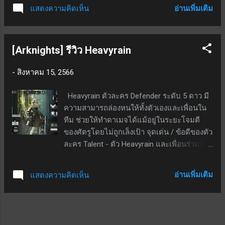
สู่อิสรภาพด้วยแต้ม 5400 แต้ม เป็นพิลกริม
ใช้ ATK +15%, ระยะโจมตีไกลขึ้น 1 แถว,
อ่านเพิ่มเติม
แสดงความคิดเห็น
สามารถทำสัมพันธ์ได้สูงสุด 40 สกิล 1 - แบ่ง
โจมตี 3 ครั้งในคราวเดียว และโจมตีได้ 2 เป้า
เป็น 2 เอฟเฟกต์; เปิดใช้งานเมื่อโจมตีด้วย
หมายพร้อมกัน; SP ตั้งต้น 15; ใ...
ชาร์จเต็ม ส่งผลกับตนเอง - ได้รับเจาะเกราะ 1
[Arknights] รีวิว Heavyrain
นัด, รัศมีเจาะเกราะเพิ่มขึ้น 50% จำนวน 1 นัด;
เปิดใช้งานเมื่อโจมตีธรรมดาโดนศัตรู 2 ยูนิต
-
สิงหาคม 15, 2566
ขึ้นไป (ปืนยิงออกมาเป็นบีม โดนศัตรูได้หลาย
ตัว) ส่งผลกับศัตรูทั้งหมดที่ถูกโจมตี - ที่เลเวล
Heavyrain ตัวละคร Defender ระดับ 5 ดาว มี
10 ทำดาเมจเพิ่มเติม 50.33% ของ ATK ขั้น
ความสามารถล่องหนให้ทั้งตัวเองและเพื่อนใน
สุดท้าย สกิล 2 - ทุก ๆ 10 วินาที สุ่มโจมตีด้วย
ทีม ช่วยให้ทำดาเมจได้แม้อยู่ในระยะโจมตี
อุกกาบาตใส่ศัตรูในระยะโจมตี ทำดาเมจสูงสุด
ของศัตรูโดยไม่ถูกเล็งเป้า จุดเด่น / ข้อดีของตัว
112.64% ของ ATK ขั้นสุดท้าย เบิร์สสกิล - เป็น
ละคร Talent - ตัว Heavyrain และเพื่อนร่วมทีม
เบิร์สลำดับ 2; CD 20 วินาที; มี 2 เอฟเฟกต์ ส่ง
ในระยะ 8 ช่องรอบตัวนางจะได้รับบัฟหลบหลีก
ผลกับศัตรูในรัศมีโจมตี - ทำดาเมจสูงสุด
กายภาพ 20% (23% ที่ PO5) สกิล 1 (ไม่นิยม) -
158.59% ของ ATK ขั้นสุดท้าย, เผาศัตรู 13.19%
อ่านเพิ่มเติม
แสดงความคิดเห็น
หลอดสกิลเด้งเอง; สกิลใช้เองอัตโนมัติ; ที่เลเวล
ต่อวินาที เป็นเวลา 10 วินาที; ส่งผลกับจนเอง
7 เมื่อเปิดใช้งานจะใส่บัฟล่องหนและเด้งเลือด
เพิ่มความจุกระสุนสูงสุด 6 นัดเป็นเวลา...
50 HP ต่อวินาทีให้กับเพื่อนร่วมทีมหรือตัวเอง 1
คนที่ HP ต่ำกว่า 50% ในระยะ 8 ช่องรอบตัว