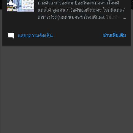
ม่วงตัวแรกของเกม ป้องกันดาเมจจากโจมตี
า
แดงได้ จุดเด่น / ข้อดีของตัวละคร โจมตีแดง /
ม
เกราะม่วง (ลดดาเมจจากโจมตีแดง, ไม่แพ้ทาง
เหลืองและฟ้า) ภนัดอย่างมากพื้นที่ในเมือง สกิล
EX - ใช้ cost 2 เรียกหุ่นยนต์อาบี เอชูห์ เพิ่ม
อ่านเพิ่มเติม
แสดงความคิดเห็น
ATK 26.1% - 41.8%, แม่นยำ 13.9% - 18.1%,
หลบหลีก 12.2% จะกลับร่างเดิมเมื่อใช้ EX สกิล
ต่ออีก 3 ครั้ง; เมื่ออยู่ในร่างหุ่นค่า cost จะเพิ่ม
เป็น 5 เมื่อใช้สกิลจะโจมตี 3 ครั้ง โดยครั้งที่ 1-2
จะทำดาเมจ 87.5% - 167% เป็นเส้นตรง; การ
โจมตีครั้งสุดท้ายจะทำดาเมจ607% - 1153%
ในแนวเส้นตรง และทำดาเมจเพิ่มเติมให้กับ
ศัตรูรอบ ๆ เป้าหมาย 121% - 230% ; (ทุกการ
โจมตีไม่สนป้องกัน 40% - 60% ของศัตรู) สกิล
พื้นฐาน - ทำดาเมจ 486% - 778% ใส่ศัตรู 1 เป้า
หมายทุก ๆ 35 วินาที / หากอยู่ในร่างหุ่นยนต์จะ
ไม่สนป้องกันศัตรู 30% - 60% สกิลติดตัว - เพิ่ม
โจมตี 14% - 26.6% สกิลติดตัว+ - เพิ่มโจมตีอีก
279 - 529 สกิลรอง - เมื่ออยู่ในร่างหุ่นยนต์จะ