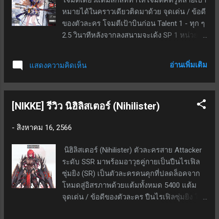
หมายได้ในคราวเดียวติดมาด้วย จุดเด่น / ข้อดี
ของตัวละคร โจมตีเป้าบินก่อน Talent 1 - ทุก ๆ
2.5 วินาทีหลังจากลงสนามจะเด้ง SP 1 หน่วยให้
กับ Sniper ทุกตัวที่หลอดสกิลเด้งเมื่อทำการ
โจมตี Talent 2 - เมื่อลงสนามจะมีเกราะป้องกัน
อ่านเพิ่มเติม
แสดงความคิดเห็น
โจมตีได้ 1 ครั้ง (โดนตีแล้วไม่โดนดาเมจ) เมื่อ
เกราะแตกจะได้รับ SP 7 หน่วย สกิล 1 - หลอด
สกิลเด้งเมื่อทำการโจมตี; สกิลใช้เองอัตโนมัติ;
[NIKKE] รีวิว นิฮิลิสเตอร์ (Nihilister)
ที่เลเวล 7 ทำให้โจมตีครั้งถัดไปทำดาเมจ 200%
เป็นกายภาพ และทำดาเมจ 150% ใส่ศัตรูตัวอื่น
-
สิงหาคม 16, 2566
ใกล้ ๆ เป้าหมายอีก 3 ตัว; ใช้ SP 4 สกิล 2 - หล
อดสกิลเด้งเมื่อทำการโจมตี; เป็นสกิลกดใช้; ที่
นิฮิลิสเตอร์ (Nihilister) ตัวละครสาย Attacker
เลเวล 7 ยิงธนูออกไป 1 ดอก ทำดาเมจ 120% 5
ระดับ SSR มาพร้อมอาวุธคู่กายเป็นปืนไรเฟิล
ครั้ง ลูกธนูจะชิ่งจากเป้าหมายที่ถูกยิงไปหาตัว
ซุ่มยิง (SR) เป็นตัวละครคนคุกที่ปลดล็อคจาก
อื่น ๆ ใกล้เคียง ทำให้โดนศัตรูได้หลายตัวมาก
โหมดสู่อิสรภาพด้วยแต้มทั้งหมด 5400 แต้ม
ขึ้น; เก็บชาร์จได้ 2 (เก็บได้ 3 ที่ M2); ใช้ SP 12
จุดเด่น / ข้อดีของตัวละคร ปืนไรเฟิลซุ่มยิง ใช้
สกิล 3 (นิยมใช้มากสุด) - หลอดสกิลเด้งเมื่อ
เวลาชาร์จ 1 วินาที ธาตุไฟ หาได้ฟรีจากโหมด
ทำการโจมตี; เป็นสกิลกดใช้; ที่เลเวล 7 เมื่อกด