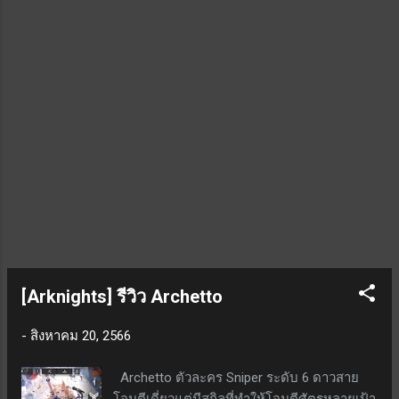
ใช้ SP 40; ระยะเวลา 25 วินาที จุดด้อย / ข้อเสีย
ของตัวละคร สกิล 1 ติดสตั๊นนานถึง 10 วินาที
ต้องใช้งานอย่างระมัดระวังมาก ๆ ระยะโจมตี
เป็นเส้นตรงยาว ใช้งานได้ยากในบาง
สถานการณ์ สรุป ส่วนตัวคิดว่าไม่น่าเปลือง
ของมาปั้น จะมีแต่สกิล 2 ที่ดูน่าสนใจในการทำ
ไบ้ใส่ศัตรูได้ แต่ด้วยระยะยิงก็ทำให้นำไปใช้
งานได...
[Arknights] รีวิว Archetto
-
สิงหาคม 20, 2566
Archetto ตัวละคร Sniper ระดับ 6 ดาวสาย
โจมตีเดี่ยวแต่มีสกิลที่ทำให้โจมตีศัตรูหลายเป้า