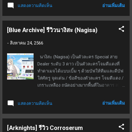
ถึง 40 วินาที; ผลของบัฟ ATK จะถูกรีเซ็ตเมื่อ
อ่านเพิ่มเติม
แสดงความคิดเห็น
สกิลจบลง Talent - เมื่อไม่ได้เปิดใช้งานสกิลจะ
สะท้อนดามจเป็นเวทย์ 20% (23% ที่ PO5) เมื่อ
ถูกโจมตี สกิล 1 (ไม่นิยม) - หลอดสกิลเด้งเอง;
[Blue Archive] รีวิวนางิสะ (Nagisa)
เป็นสกิลดใช้; ที่เลเวล 7 เมื่อกดใช้ ASPD +38
และทุกการโจมตีทำดาเมจ 150% เป็นกายภาพ;
-
สิงหาคม 24, 2566
ใช้ SP 20; ระยะเวลา 20 วินาที สกิล 2 - หลอด
สกิลเด้งเอง; เป็นสกิลกดใช้; ที่เลเวล 7 เมื่อกดใช้
นางิสะ (Nagisa) เป็นตัวละคร Special สาย
จะทำให้ระยะโจมตีเพิ่มขึ้น (ตามภาพด้านล่าง)
Dealer ระดับ 3 ดาว เป็นตัวละครโจมตีแดงที่
และโจมตีได้ 2 เป้าหมายพร้อมกัน, ทุกการ
ทำดาเมจได้แบบเบิ้ม ๆ ด้วยบัฟให้ทีมและดีบัฟ
โจมตีทำดาเมจ 200% เป็นกายภาพ; ชาร์จ
ใส่ศัตรู จุดเด่น / ข้อดีของตัวละคร โจมตีแดง /
เอฟเฟกต์ (หากสกิลเก็บชาร์จเพิ่ม) ทำให้โจมตี
เกราะเหลือง ถนัดอย่างมากพื้นที่ในอาคาร สกิล
โดน 3 เป้าหมายพร้อมกัน และระยะสกิลจะเพิ่ม
EX - cost 3 ทำดาเมจใส่ศัตรูในรัศมีวงกลม
ขึ้นเป็น 30 วินาที; SP ตั้งต้น 10; ใช้ SP 20;
482% - 772%; หากศัตรูเป็นเกราะแดง(เกราะ
ระยะเวลาสกิล 15 วินาที; สามารถกดปิดสกิลเอง
อ่านเพิ่มเติม
แสดงความคิดเห็น
เบา)จะลด DEF ก่อนโจมตี 30.9% - 40.2% เป็น
ได้ ได้รับฟรีจากกิจกรรม Dossoles Holiday ซึ่ง
เวลา 15 วินาที สกิลพื้นฐาน - ฟื้นฟู HP ให้ฝ่าย
หากพลาดไปอาจต้องรอรีรันหรือเก็บจาก
เราที่มี HP ต่ำสุด 1 เป้าหมาย 147% - 279%
Record Restoration ใน...
[Arknights] รีวิว Corroserum
ของค่ารักษา / หากเป้าหมายเป็นนักเรียนทรินิตี้