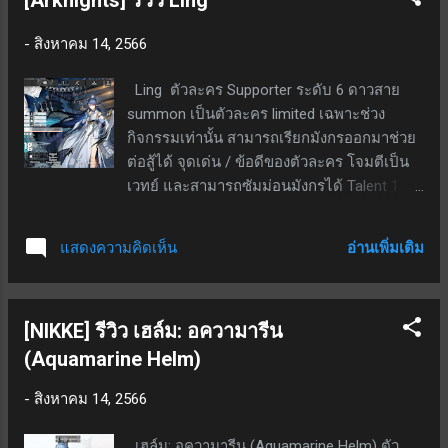
-
สิงหาคม 14, 2566
Ling ตัวละคร Supporter ระดับ 6 ดาวสาย
summon เป็นตัวละคร limited เฉพาะช่วง
กิจกรรมเท่านั้น สามารถเรียกมังกรออกมาช่วย
ต่อสู้ได้ จุดเด่น / ข้อดีของตัวละคร โจมตีเป็น
เวทย์ และสามารถซัมม่อนมังกรได้ Talent 1 - มี
มังกรให้ใช้งานสูงสุด 5 ตัว แต่สามารถลงสนาม
ได้ 3 ตัว ความสามารถของมังกรจะ
อ่านเพิ่มเติม
แสดงความคิดเห็น
เปลี่ยนแปลงไปตามสกิลที่เลือกใช้ Talent 2 -
เมื่อมังกรตาย หรือถูกเรียกคืนด้วยผลของสกิล
Ling จะได้รับ 3 SP และ ATK +3% โดย ATK
[NIKKE] รีวิว เฮล์ม: อความารีน
สามารถทับซ้อนได้สูงสุด 5 ครั้ง สกิล 1 (ไม่นิยม
ใช้) - หลอดสกิลเด้งเอง; เป็นสกิลกดใช้; ผล
(Aquamarine Helm)
ติดตัว: เรียกมังกรลงช่องยืนล่างได้; ผลเมื่อกด
-
สิงหาคม 14, 2566
ใช้: ที่เลเวล 7 ทำให้ Ling และมังกรได้รับ ATK
+38% และ ASPD +38, มังกรทำดาเมจเป็น
เฮล์ม: อความารีน (Aquamarine Helm) ตัว