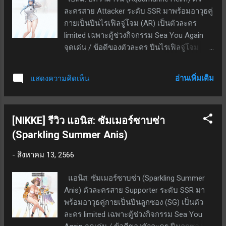
เวทย์; ได้รับจำนวนซัมม่อนในกระเป๋าเพิ่มทันที
ละครสาย Attacker ระดับ SSR มาพร้อมอาวุธคู่
ที่กดใช้สกิล; SP ตั้งต้น 10; ใช้ SP 30; ระยะเวลา
กายเป็นปืนไรเฟิลจู่โจม (AR) เป็นตัวละคร
25 วินาที; ตัวมังกรใช้ cost 12, โจมตีได้ 1 ช่อง
limited เฉพาะตู้ช่วงกิจกรรม Sea You Again
ด้านหน้า, บล็อค 1 สกิล 2 (ใช้บ้างบาง
จุดเด่น / ข้อดีของตัวละคร ปืนไรเฟิลจู่โจม
สถานการณ์) - หลอดสกิลเด้งเอง; เป็นสกิลกด
โจมตีระยะกลางได้ดี ธาตุเหล็ก สกิล 1 - แบ่ง
ใช้; ผลติดตัว: มังกรวางลงพื้นบนได้ ทำดาเมจ
เป็น 2 เอฟเฟกต์ เปิดใช้งานเมื่อโจมตีปกติเข้า
เป็นเวทย์ ผลเมื่อกดใช้: ที่เลเวล 7 Ling และ
อ่านเพิ่มเติม
แสดงความคิดเห็น
เป้า 30 ครั้ง ส่งผลกับเป้าหมาย - ทำดาเมจเพิ่ม
มังกรทำดาเมจใส่ศัตรู 2 ตัวที่อยู่ในระยะ 370%
เติมสูงสุด 131.34%; เปิดใช้งานเมื่อเข้าสู่เบิร์ส
และตรึงขาเป็นเวลา 2.5 ...
เต็ม ส่งผลกับพันธมิตรทั้งหมด - เอฟเฟกต์จะ
[NIKKE] รีวิว แอนิส: ซัมเมอร์ซาบซ่า
เปลี่ยนไปตามจำนวนครั้งที่เปิดใช้งาน โดย
เอฟเฟกต์จะเกิดขึ้นซ้ำ ๆ หนึ่งครั้ง: ลด CD เบิร์ส
(Sparkling Summer Anis)
สกิล 1.82 วินาที สองครั้ง: ลด CD เบิร์สสกิล 2.2
-
สิงหาคม 13, 2566
วินาที สามครั้ง: ลด CD เบิร์สสกิล 2.6 วินาที
สกิล 2 - แบ่งเป็น 2 เอฟเฟกต์ ทำงานทุก ๆ 4
แอนิส: ซัมเมอร์ซาบซ่า (Sparkling Summer
วินาที ส่งผลกับศัตรูแบบสุ่ม 1 ยูนิต - ทำดาเมจ
Anis) ตัวละครสาย Supporter ระดับ SSR มา
สูงสุด 105.82% ของ ATK ขั้นสุดท้าย ส่งผลกับ
พร้อมอาวุธคู่กายเป็นปืนลูกซอง (SG) เป็นตัว
ศัตรูธาตุสายฟ้า - ดีบัฟได้รับดาเมจแรงขึ้น
ละคร limited เฉพาะตู้ช่วงกิจกรรม Sea You
สูงสุด 5.64% ทับซ้อนได้สูงสุด 5 ครั้ง คงอยู่ 5