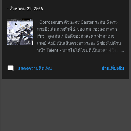
จะเพิ่มเป็น 207% - 393% แทน สกิลติดตัว -
-
สิงหาคม 22, 2566
เพิ่มโจมตี 14% - 26.6% สกิลติดตัว+ - เพิ่มคริ
ดาเมจ 2000 - 3800 สกิลรอง - เพิ่มความเสีย
Corroserum ตัวละคร Caster ระดับ 5 ดาว
หายคริฝ่ายเราที่เป็นโจมตีแดง (ประเภท
สายยิงเส้นตรงตัวที่ 2 ของเกม รองลงมาจาก
ระเบิด) 12.7% - 24.2% จุดด้อย / ข้อเสียของตัว
Ifrit จุดเด่น / ข้อดีของตัวละคร ทำดาเมจ
ละคร แพ้ทางอย่างมากพื้นที่ในเมือง เป็นตัว
เวทย์ AoE เป็นเส้นตรงยาวระยะ 5 ช่องไปด้าน
ละคร limited เฉพาะตู้ของนางเอง ทำให้เปิด
หน้า Talent - หากไม่ได้โจมตีเป็นเวลา 4 วินาที
หาไม่ได้เมื่อหลุดช่วงตู้ไปแล้ว สรุป เป็นตัว
จะเพิ่มอัตราฟื้นฟู SP ให้ตัวเองขึ้น +0.45 ต่อ
ละครที่น่าเปิดมาเสริมทัพโจมตีแดง หลาย
วินาที (เพิ่มเป็น +0.5 ที่ PO5) สกิล 1 - หลอด
แหล่งว่าเป็นตัวที่มาแทนที่ ฮิบิกิ ด้วยความ
อ่านเพิ่มเติม
แสดงความคิดเห็น
สกิลเด้งเอง; เป็นสกิลกดใช้; ที่เลเวล 7 เมื่อกดใช้
สามารถลด DEF ศัตรูที่สูงมาก และมีบัฟโจมตี
ATK +100% เมื่อระยะเวลาสกิลจบลง
แดงเสริมเข้ามา แนะนำว่าถ้ามีเพชรเหลือให้
Corroserum จะสตั๊นเป็นเวลา 10 วินาที; ใช้ SP
เปิดหามาปั้นไว้ในทีม
30; ระยะเวลาสกิล 30 วินาที เป็นสกิลที่อาจใช้
คอมโบกับ Talent ได้ เมื่อติดสตั๊นก็จะเร่ง SP
ตัวเองไปด้วย สกิล 2 - หลอดสกิลเด้งเอง; เป็น
สกิลกดใช้; ที่เลเวล 7 เมื่อกดใช้ ATK +70% และ
ทำให้ศัตรูที่โดนติดสถานะไบ้ 3.5 วินาที; สกิล
สามารถปิดใช้งานเองได้ทุกเมื่อ; SP ตั้งต้น 25;