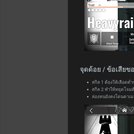
จุดด้อย / ข้อเสีย
สกิล 1 ต้องให้เลือดต่ำ
สกิล 2 ทำให้หยุดโจมต
ล่องหนยังคงโดนดาเมจจา