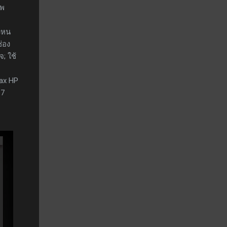
าพ
องหน
ช่อง
จ; ใช้
Max HP
17