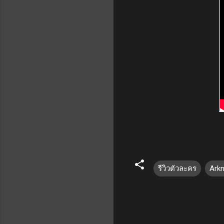
รีวิวตัวละคร
Arkn
ค
ว
า