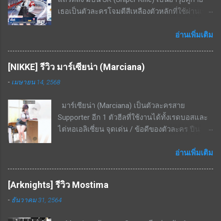
โจมตีเพิ่มขึ้น 14% - 26.6% สกิลติดตัว+ - เพิ่ม ATK
เธอเป็นตัวละครโจมตีสีเหลืองตัวหลักที่ใช้ผ่านเรด
305 - 580 สกิลรอง - ทำดาเมจเพิ่มเติม 2.7% -
บอส โดยมีความสามารถในการทำดาเมจ AOE
5.2% ใส่ศัตรูที่ไม่มีกำบัง เคยแจกฟรีในกิจกรรม
ขนาดเล็กได้ด้วย สามารถใช้เคลียร์มอนเยอะ ๆ ได้
อ่านเพิ่มเติม
จุดด้อย / ข้อเสียของตัวละคร สกิล EX cost สูง
ระดับนึง จุดเด่น / ข้อดีของตัวละคร โจมตีเหลือง,
มากถึง 7 ต้องใช้ตัวละครอื่นมาช่วยลดค่า cost ถึง
เกราะเหลือง ถนัดพื้นที่ในอาคารอย่างมาก สกิล EX
จะใช้งานได้เกิดประสิทธิภาพ สกิล EX ระยะสกิล
[NIKKE] รีวิว มาร์เซียน่า (Marciana)
- ยิงกระสุน 3 นัด (3 ครั้ง) โดยแต่ละนัดจะ
แคบมาก ในบางด่านที่ศัตรูเดินมาเป็นหน้า
-
เมษายน 14, 2568
กระโดดจากจุดที่ยืนอยู่แล้วค่อยยิง ทำดาเมจเริ่ม
กระดานจะจัดการได้ไม่หมด แต่ก็แลกมากับระยะ
ต้นที่ 350% - 666% ที่เลเวล 5 โดยเป้าหมายที่โดน
ที่ไกลมาก สรุป เป็นตัวละครที่ดีในบาง content
มาร์เซียน่า (Marciana) เป็นตัวละครสาย
ยิงจะมีดาเมจ AOE กระจายไปด้านหลังเป้าหมาย
ของเกม ใช้งานได้ไม่หลากหลายนัก มักจะลงเรด
Supporter อีก 1 ตัวฮีลที่ใช้งานได้ทั้งเรดบอสและ
เป็นรูปทรงกรวยขนาดเล็กด้วย เป็นสกิลที่ใช้ยิงอัด
บอสบางตัวหรือสอบประมวลผลบางด่านเท่านั...
ไต่หอเอลิเซี่ยน จุดเด่น / ข้อดีของตัวละคร ปืน
เรดบอสเกราะเหลืองได้แรงมาก สกิลพื้นฐาน - ทำ
ลูกซอง ยิงระยะใกล้ ธาตุเหล็ก โจมตีธรรมดา - ทำ
ดาเมจใส่เป้าหมายเดี่ยวทุก ๆ 25 วินาที เริ่มต้นที่
ดาเมจ 201.5%; ทำดาเมจแกน 200%; กระสุน 9
อ่านเพิ่มเติม
229% - 436%ที่เลเวล 10 สกิลติดตัว - เพิ่มความ
นัด; รีโหลด 1.5 วินาที สกิล 1 - มีทั้งหมด 2
แม่นยำให้ตัวเองเริ่มต้นที่ 14% - 26.6% ที่เลเวล 10
เอฟเฟ็กต์ อ้างอิงจากสกิลเลเวล 10 1. เปิดใช้งาน
สกิลรอง - ทำดาเมจเพิ่มขึ้นเมื่อโจมตีโดยไม่มี
[Arknights] รีวิว Mostima
เมื่อกระสุนนัดสุดท้ายยิงถูกเป้าหมาย ส่งผลกับ
กำบัง เริ่มต้นที่ 22.6% - 43.1% ที่เลเวล 10 สกิลนี้จะ
-
ธันวาคม 31, 2564
พันธมิตรทั้งหมด ฟื้นฟู HP เท่ากับ 10.95% ของดา
คอมโบกับสกิล EX ได้ดี เพราะสกิล EX กดแล้วจะ
เมจจากการโจมตี เป็นเวลา 3 วิ (ดูดเลือด) 2. เปิด
กระโดดออกจากกำบังมายิง จะไม่ยิงหลังกำบัง