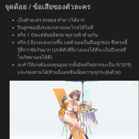
จุดด้อย / ข้อเสียของตัวละคร
เป็นตัวละคร limited ทำดาวได้ยาก
ปืนลูกซองยิงระยะกลางและไกลได้ไม่ดี
สกิล 1 บัฟแต่พันธมิตรธาตุสายฟ้าด้วยกัน
สกิล 2 ยิงวงแดงแรงขึ้น แต่ตัวเองเป็นปืนลูกซอง ซึ่งตรงนี้
รู้สึกว่าขัดกันมาก (ปกติตัวที่ยิงวงแดงได้ดีจะเป็นปืนกลที่
โฟกัสดาเมจได้ดี)
จะทำให้เก่งต้องลงทุนสูงมากทั้งอัพสกิล(ควรจะเป็น 9/10/9)
และของสวมใส่(ห้ามมีออพชั่นเพิ่มความจุกระสุนด้วย)