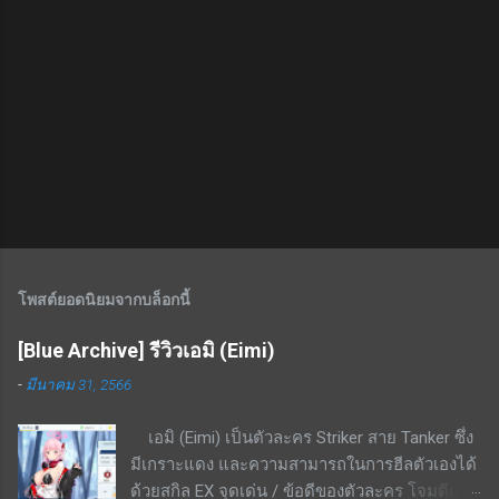
โพสต์ยอดนิยมจากบล็อกนี้
[Blue Archive] รีวิวเอมิ (Eimi)
-
มีนาคม 31, 2566
เอมิ (Eimi) เป็นตัวละคร Striker สาย Tanker ซึ่ง
มีเกราะแดง และความสามารถในการฮีลตัวเองได้
ด้วยสกิล EX จุดเด่น / ข้อดีของตัวละคร โจมตีแดง