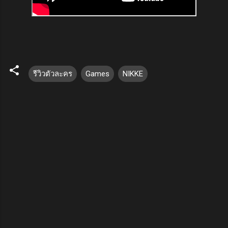
รีวิวตัวละคร
Games
NIKKE
ค
ว
า
ม
คิ
ด
เ
ห็
น