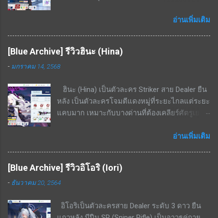
/ เกราะแดง ชนะทางอย่างมากพื้นที่ในเมือง สกิล
EX - ใช้ cost 4 ฟื้นฟู HP 8.6% - 16.4% ของค่า
อ่านเพิ่มเติม
รักษา + 3.4% ของ HP ที่เสียไปเป็นระยะเวลา 20
วินาที สกิลพื้นฐาน - ทำดาเมจ 297% - 564% เป็น
[Blue Archive] รีวิวฮินะ (Hina)
รูปพัดไปด้านหน้าทุก ๆ 15 วินาที สกิลติดตัว - เพิ่ม
-
มกราคม 14, 2568
อัตราฟื้นฟู 14% - 26.6% สกิลรอง - เมื่อ HP ต่ำ
กว่า 50% ต้านทานกดขี่จะเพิ่มขึ้น 20.1% - 38.3%
ฮินะ (Hina) เป็นตัวละคร Striker สาย Dealer ยืน
สามารถแลกเศษตัวละครได้จากร้านค้าสอบ
หลัง เป็นตัวละครโจมตีแดงหมู่ที่ระยะไกลแต่ระยะ
ประมวลผล ทำให้ปั้นได้ง่าย จุดด้อย / ข้อเสียของ
แคบมาก เหมาะกับบางด่านที่ต้องเคลียร์ศัตรูเยอะ
ตัวละคร แพ้ทางอย่างมากพื้นที่ในอาคาร ไม่มีสกิล
และเดินมาในทิศทางเดียวกัน จุดเด่น / ข้อดีของ
เพิ่มพลังป้องกันให้ตัวเองเลย จึงเป็นแท้งค์ที่นับว่า
ตัวละคร โจมตีแดง / เกราะเหลือง ถนัดอย่างมาก
อ่านเพิ่มเติม
ตัวบางมาก เน้นฮีลงัดเลือดตัวเองสู้ สรุป เป็นตัว
พื้นที่ในเมือง สกิล EX - ใช้ cost 7; ทำดาเมจกับ
ละครนอกเมต้ามาก ๆ เพราะไม่มีความถึกมากพอ
ศัตรูในรัศมีทรงกรวย(ระยะกรวยแคบแต่ไกล)
แต่ส่วนตัวผมได้ใช้แก้ขัดในการลงเรดบอส
[Blue Archive] รีวิวอิโอริ (Iori)
636% - 1208% สกิลพื้นฐาน - รีโหลดกระสุนทันทีที่
KAITEN Insane ไปแล้ว ซึ่งก็พอใช้งานได้เพราะ
-
ธันวาคม 20, 2564
กระสุนหมด; เพิ่ม ATK 21% - 39.9% เป็นเวลา 16
บอสโจมตีเหลืองและยิงเกราะแดงไม่ค่อยเข้า แต่
วินาที สกิลพื้นฐาน+ - เพิ่ม ATK สูงขึ้นเป็น 22.9% -
หากมีตัวละคร 5 ดาวตัวอื่น เช่น ฮารุกะ ก็ไม่
อิโอริเป็นตัวละครสาย Dealer ระดับ 3 ดาว ยืน
43.6% เป็นเวลา 16 วินาที สกิลติดตัว - ความเร็ว
จำเป็นต้องปั้นเอมิครับ
แถวหลัง มีปืน SR (Sniper Rifle) เป็นอาวุธคู่กาย