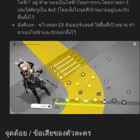
ไฟฟ้า" อยู่ ทำดาเมจเป็นไฟฟ้าโดยการกระโดดปาหอก 3
เล่มใส่ศัตรูเป็น AoE (โดยเล็งไปจุดที่เป้าหมายอยู่)และปัก
พื้นทิ้งไว้
อัลติเมท - ขว้างหอก EX ธันเดอร์แลนซ์ ใส่พื้นที่เป้าหมาย ทำ
ดาเมจไฟฟ้าและปักหอกทิ้งไว้
จุดด้อย / ข้อเสียของตัวละคร