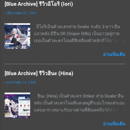
[Blue Archive] รีวิวอิโอริ (Iori)
รูปพัดไปด้านหน้าทุก ๆ 15 วินาที สกิลติดตัว - เพิ่ม
-
ธันวาคม 20, 2564
อัตราฟื้นฟู 14% - 26.6% สกิลรอง - เมื่อ HP ต่ำ
กว่า 50% ต้านทานกดขี่จะเพิ่มขึ้น 20.1% - 38.3%
อิโอริเป็นตัวละครสาย Dealer ระดับ 3 ดาว ยืน
สามารถแลกเศษตัวละครได้จากร้านค้าสอบ
แถวหลัง มีปืน SR (Sniper Rifle) เป็นอาวุธคู่กาย
ประมวลผล ทำให้ปั้นได้ง่าย จุดด้อย / ข้อเสียของ
เธอเป็นตัวละครโจมตีสีเหลืองตัวหลักที่ใช้ผ่านเรด
ตัวละคร แพ้ทางอย่างมากพื้นที่ในอาคาร ไม่มีสกิล
บอส โดยมีความสามารถในการทำดาเมจ AOE
เพิ่มพลังป้องกันให้ตัวเองเลย จึงเป็นแท้งค์ที่นับว่า
ขนาดเล็กได้ด้วย สามารถใช้เคลียร์มอนเยอะ ๆ ได้
อ่านเพิ่มเติม
ตัวบางมาก เน้นฮีลงัดเลือดตัวเองสู้ สรุป เป็นตัว
ระดับนึง จุดเด่น / ข้อดีของตัวละคร โจมตีเหลือง,
ละครนอกเมต้ามาก ๆ เพราะไม่มีความถึกมากพอ
เกราะเหลือง ถนัดพื้นที่ในอาคารอย่างมาก สกิล EX
แต่ส่วนตัวผมได้ใช้แก้ขัดในการลงเรดบอส
[Blue Archive] รีวิวฮินะ (Hina)
- ยิงกระสุน 3 นัด (3 ครั้ง) โดยแต่ละนัดจะ
KAITEN Insane ไปแล้ว ซึ่งก็พอใช้งานได้เพราะ
-
มกราคม 14, 2568
กระโดดจากจุดที่ยืนอยู่แล้วค่อยยิง ทำดาเมจเริ่ม
บอสโจมตีเหลืองและยิงเกราะแดงไม่ค่อยเข้า แต่
ต้นที่ 350% - 666% ที่เลเวล 5 โดยเป้าหมายที่โดน
หากมีตัวละคร 5 ดาวตัวอื่น เช่น ฮารุกะ ก็ไม่
ฮินะ (Hina) เป็นตัวละคร Striker สาย Dealer ยืน
ยิงจะมีดาเมจ AOE กระจายไปด้านหลังเป้าหมาย
จำเป็นต้องปั้นเอมิครับ
หลัง เป็นตัวละครโจมตีแดงหมู่ที่ระยะไกลแต่ระยะ
เป็นรูปทรงกรวยขนาดเล็กด้วย เป็นสกิลที่ใช้ยิงอัด
แคบมาก เหมาะกับบางด่านที่ต้องเคลียร์ศัตรูเยอะ
เรดบอสเกราะเหลืองได้แรงมาก สกิลพื้นฐาน - ทำ
และเดินมาในทิศทางเดียวกัน จุดเด่น / ข้อดีของ
ดาเมจใส่เป้าหมายเดี่ยวทุก ๆ 25 วินาที เริ่มต้นที่
ตัวละคร โจมตีแดง / เกราะเหลือง ถนัดอย่างมาก
อ่านเพิ่มเติม
229% - 436%ที่เลเวล 10 สกิลติดตัว - เพิ่มความ