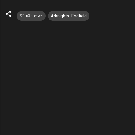
รีวิวตัวละคร
Arknights: Endfield
ค
ว
า
ม
คิ
ด
เ
ห็
น