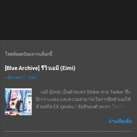
โพสต์ยอดนิยมจากบล็อกนี้
[Blue Archive] รีวิวเอมิ (Eimi)
-
มีนาคม 31, 2566
เอมิ (Eimi) เป็นตัวละคร Striker สาย Tanker ซึ่ง
มีเกราะแดง และความสามารถในการฮีลตัวเองได้
ด้วยสกิล EX จุดเด่น / ข้อดีของตัวละคร โจมตีแดง
/ เกราะแดง ชนะทางอย่างมากพื้นที่ในเมือง สกิล
EX - ใช้ cost 4 ฟื้นฟู HP 8.6% - 16.4% ของค่า
อ่านเพิ่มเติม
รักษา + 3.4% ของ HP ที่เสียไปเป็นระยะเวลา 20
วินาที สกิลพื้นฐาน - ทำดาเมจ 297% - 564% เป็น