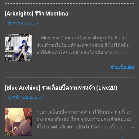
พื้นที่ในเมือง สกิล EX - ใช้ cost 7; ทำดาเมจกับ
แม่นยำให้ตัวเองเริ่มต้นที่ 14% - 26.6% ที่เลเวล 10
ศัตรูในรัศมีทรงกรวย(ระยะกรวยแคบแต่ไกล)
สกิลรอง - ทำดาเมจเพิ่มขึ้นเมื่อโจมตีโดยไม่มี
[Arknights] รีวิว Mostima
636% - 1208% สกิลพื้นฐาน - รีโหลดกระสุนทันทีที่
กำบัง เริ่มต้นที่ 22.6% - 43.1% ที่เลเวล 10 สกิลนี้จะ
-
ธันวาคม 31, 2564
กระสุนหมด; เพิ่ม ATK 21% - 39.9% เป็นเวลา 16
คอมโบกับสกิล EX ได้ดี เพราะสกิล EX กดแล้วจะ
วินาที สกิลพื้นฐาน+ - เพิ่ม ATK สูงขึ้นเป็น 22.9% -
กระโดดออกจากกำบังมายิง จะไม่ยิงหลังกำบัง
Mostima ตัวละคร Caster ตีหมู่ระดับ 6 ดาว
43.6% เป็นเวลา 16 วินาที สกิลติดตัว - ความเร็ว
แน่นอน จุดด้อย / ข้อดีของตัวละคร หามาใช้งาน
ส่วนตัวผมไม่นิยมตัวละครเวทย์หมู่ จึงไม่ได้หยิบ
โจมตีเพิ่มขึ้น 14% - 26.6% สกิลติดตัว+ - เพิ่ม ATK
ยาก โดยเฉพาะ ณ ช่วงที่เขียนบทความนี้คือยังไม่
มาใช้สักเท่าไหร่ แต่สำหรับใครที่มาสายนักเวทย์ก็
305 - 580 สกิลรอง - ทำดาเมจเพิ่มเติม 2.7% -
ม...
นับเป็นตัวที่น่าสนใจด้วยสกิลที่บัฟสายเวทย์ด้วย
5.2% ใส่ศัตรูที่ไม่มีกำบัง เคยแจกฟรีในกิจกรรม
กัน จุดเด่น / ข้อดีของตัวละคร โจมตีหมู่เป็นเวทย์
อ่านเพิ่มเติม
จุดด้อย / ข้อเสียของตัวละคร สกิล EX cost สูง
Talent 1 - เมื่ออยู่ในสนามจะช่วยเด้ง SP +0.4 /
มากถึง 7 ต้องใช้ตัวละครอื่นมาช่วยลดค่า cost ถึง
วินาทีให้กับ Caster ทุกตัวในสนาม (ไม่สามารถ
จะใช้งานได้เกิดประสิทธิภาพ สกิล EX ระยะสกิล
[Blue Archive] รวมล็อบบี้ความทรงจำ (Live2D)
stack กับความสามารถเดียวกัน) Talent 2 - ศัตรูที่
แคบมาก ในบางด่านที่ศัตรูเดินมาเป็นหน้า
-
พฤศจิกายน 28, 2564
อยู่ในระยะโจมตีจะเคลื่อนที่ช้าลง 15% สกิล 2 -
กระดานจะจัดการได้ไม่หมด แต่ก็แลกมากับระยะ
หลอดสกิลเด้งเอง เป็นสกิลกดใช้ ที่เลเวล 7 เมื่อกด
ที่ไกลมาก สรุป เป็นตัวละครที่ดีในบาง content
รวบรวมล็อบบี้ความทรงจำมาไว้ในบทความนี้ จะ
ใช้จะทำให้ศัตรูติดสตัน และทำดาเมจ 120% ของ
ของเกม ใช้งานได้ไม่หลากหลายนัก มักจะลงเรด
ทะยอยมาอัพเดทเรื่อย ๆ จนกว่าผมจะเลิกเล่นเกม
พลังโจมตีเป็นเวทย์ทุก 1 วินาที โดยระยะเวลาสกิล
บอสบางตัวหรือสอบประมวลผลบางด่านเท่านั...
นี้ไป บางตัวเสียงพากย์ยังไม่มีเพราะว่าบั๊กอยู่นะ
คือ 6 วินาที ใช้ SP 56 สกิล 3 - หลอดสกิลเด้งเอง
ครับ จะแบ่งเป็นเวอร์ชั่น Shorts (ทำแบบไม่มีเสียง
เป็นสกิลกดใช้ ที่เลเวล 7 เมื่อกดใช้จะเพิ่มระยะ