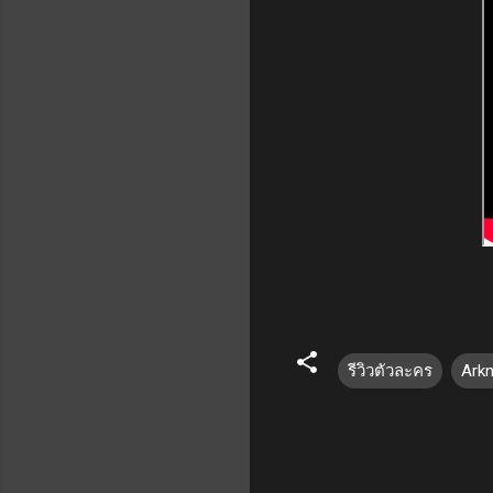
รีวิวตัวละคร
Arkn
ค
ว
า