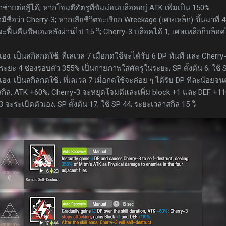
ยต่อสู้ได้; หากโจมตีศัตรูที่ซัมม่อนบล็อคอยู่ ATK เพิ่มเป็น 150%
ยกมีชื่อว่า Cherry-3; หากเสียชีวิตจะเรียก Wreckage (เศษเหล็ก) ขึ้นมาที่ 4
ฟื้นคืนชีพเองหลังผ่านไป 15 วิ; Cherry-3 บล็อคได้ 1; เศษเหล็กก็บล็อค
อง; เป็นสกิลกดใช้; ที่เลเวล 7 เมื่อกดใช้จะได้รับ 6 DP ทันที และ Cherry
ะยะ 4 ช่องรอบตัว 355% เป็นกายภาพใส่ศัตรูในระยะ; SP ตั้งต้น 6; ใช้ 
เอง; เป็นสกิลกดใช้:; ที่เลเวล 7 เมื่อกดใช้จะค่อย ๆ ได้รับ DP ทีละน้อยจ
กิล, ATK +60%; Cherry-3 จะหยุดโจมตีและเพิ่ม block +1 และ DEF +11
 จะระเบิดตัวเอง; SP ตั้งต้น 17; ใช้ SP 44; ระยะเวลาสกิล 15 วิ