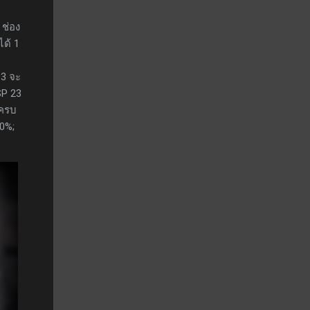
 ช่อง
ได้ 1
-3 จะ
SP 23
นครบ
0%;