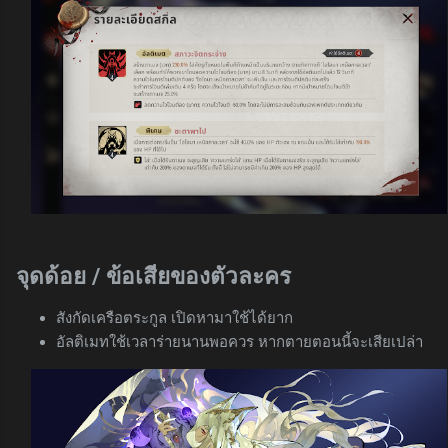
จุดด้อย / ข้อเสียของตัวละคร
สังกัดเครือตระกูล เปิดหามาใช้ได้ยาก
อัลติเมทใช้เวลาร่ายนานพอควร หากตายตอนนี้จะเสียเปล่า