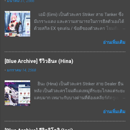
-
มีนาคม 31, 2566
เอมิ (Eimi) เป็นตัวละคร Striker สาย Tanker ซึ่ง
มีเกราะแดง และความสามารถในการฮีลตัวเองได้
ด้วยสกิล EX จุดเด่น / ข้อดีของตัวละคร โจมตีแดง
/ เกราะแดง ชนะทางอย่างมากพื้นที่ในเมือง สกิล
EX - ใช้ cost 4 ฟื้นฟู HP 8.6% - 16.4% ของค่า
อ่านเพิ่มเติม
รักษา + 3.4% ของ HP ที่เสียไปเป็นระยะเวลา 20
วินาที สกิลพื้นฐาน - ทำดาเมจ 297% - 564% เป็น
[Blue Archive] รีวิวฮินะ (Hina)
รูปพัดไปด้านหน้าทุก ๆ 15 วินาที สกิลติดตัว - เพิ่ม
-
มกราคม 14, 2568
อัตราฟื้นฟู 14% - 26.6% สกิลรอง - เมื่อ HP ต่ำ
กว่า 50% ต้านทานกดขี่จะเพิ่มขึ้น 20.1% - 38.3%
ฮินะ (Hina) เป็นตัวละคร Striker สาย Dealer ยืน
สามารถแลกเศษตัวละครได้จากร้านค้าสอบ
หลัง เป็นตัวละครโจมตีแดงหมู่ที่ระยะไกลแต่ระยะ
ประมวลผล ทำให้ปั้นได้ง่าย จุดด้อย / ข้อเสียของ
แคบมาก เหมาะกับบางด่านที่ต้องเคลียร์ศัตรูเยอะ
ตัวละคร แพ้ทางอย่างมากพื้นที่ในอาคาร ไม่มีสกิล
และเดินมาในทิศทางเดียวกัน จุดเด่น / ข้อดีของ
เพิ่มพลังป้องกันให้ตัวเองเลย จึงเป็นแท้งค์ที่นับว่า
ตัวละคร โจมตีแดง / เกราะเหลือง ถนัดอย่างมาก
อ่านเพิ่มเติม
ตัวบางมาก เน้นฮีลงัดเลือดตัวเองสู้ สรุป เป็นตัว
พื้นที่ในเมือง สกิล EX - ใช้ cost 7; ทำดาเมจกับ
ละครนอกเมต้ามาก ๆ เพราะไม่มีความถึกมากพอ
ศัตรูในรัศมีทรงกรวย(ระยะกรวยแคบแต่ไกล)
แต่ส่วนตัวผมได้ใช้แก้ขัดในการลงเรดบอส