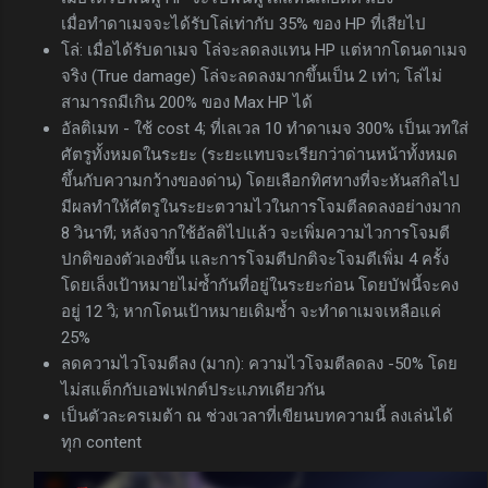
เมื่อทำดาเมจจะได้รับโล่เท่ากับ 35% ของ HP ที่เสียไป
โล่: เมื่อได้รับดาเมจ โล่จะลดลงแทน HP แต่หากโดนดาเมจ
จริง (True damage) โล่จะลดลงมากขึ้นเป็น 2 เท่า; โล่ไม่
สามารถมีเกิน 200% ของ Max HP ได้
อัลติเมท - ใช้ cost 4; ที่เลเวล 10 ทำดาเมจ 300% เป็นเวทใส่
ศัตรูทั้งหมดในระยะ (ระยะแทบจะเรียกว่าด่านหน้าทั้งหมด
ขึ้นกับความกว้างของด่าน) โดยเลือกทิศทางที่จะหันสกิลไป
มีผลทำให้ศัตรูในระยะตวามไวในการโจมตีลดลงอย่างมาก
8 วินาที; หลังจากใช้อัลติไปแล้ว จะเพิ่มความไวการโจมตี
ปกติของตัวเองขึ้น และการโจมตีปกติจะโจมตีเพิ่ม 4 ครั้ง
โดยเล็งเป้าหมายไม่ซ้ำกันที่อยู่ในระยะก่อน โดยบัฟนี้จะคง
อยู่ 12 วิ; หากโดนเป้าหมายเดิมซ้ำ จะทำดาเมจเหลือแค่
25%
ลดความไวโจมตีลง (มาก): ความไวโจมตีลดลง -50% โดย
ไม่สแต็กกับเอฟเฟกต์ประแภทเดียวกัน
เป็นตัวละครเมต้า ณ ช่วงเวลาที่เขียนบทความนี้ ลงเล่นได้
ทุก content