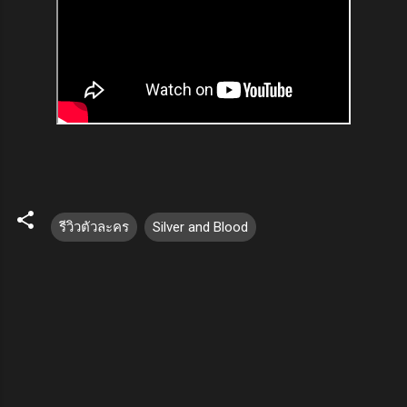
รีวิวตัวละคร
Silver and Blood
ค
ว
า
ม
คิ
ด