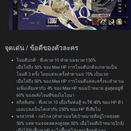
จุดเด่น / ข้อดีของตัวละคร
โจมตีปกติ - ที่เลเวล 10 ทำดาเมจเวท 150%
เมื่อโล่ถึง 50% ของ Max HP การโจมตีปกติจะกลายเป็น
โจมตี 3 ครั้ง โดยแต่ละครั้งทำดาเมจ 75% เป็นเวท
เมื่อโล่ถึง 50% ของ Max HP การโจมตีแต่ละครั้งจะทำดาเม
จเพิ่มเติมเท่ากับ 4% ของ Max HP ของเป้าหมาย สูงสุดอยู่ที่
60% ของพลังโจมตีของไอโอนา
สกิลพิเศษ - ที่เลเวล 10 เมื่อเริ่มต่อสู้ จะใช้ 40% ของ HP ตัว
เองแปลงเป็นโล่เท่ากับ 250% ของ HP ที่เสียไป
พรสวรรค์ - กลไกล (ทำดาเมจใส่เป้าหมายที่อยู่ไกลสุงสุด
50% แต่ดาเมจจดลดลงสูงสุด 50% เมื่อโจมตีเป้าหมายใกล้)
เมื่อได้รับฟื้นฟู HP จะไปฟื้นฟูโล่แทนเลือดตัวเอง