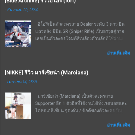
[Blue Archive] รีวิวอิโอริ (Iori)
636% - 1208% สกิลพื้นฐาน - รีโหลดกระสุนทันทีที่
KAITEN Insane ไปแล้ว ซึ่งก็พอใช้งานได้เพราะ
-
ธันวาคม 20, 2564
กระสุนหมด; เพิ่ม ATK 21% - 39.9% เป็นเวลา 16
บอสโจมตีเหลืองและยิงเกราะแดงไม่ค่อยเข้า แต่
วินาที สกิลพื้นฐาน+ - เพิ่ม ATK สูงขึ้นเป็น 22.9% -
หากมีตัวละคร 5 ดาวตัวอื่น เช่น ฮารุกะ ก็ไม่
อิโอริเป็นตัวละครสาย Dealer ระดับ 3 ดาว ยืน
43.6% เป็นเวลา 16 วินาที สกิลติดตัว - ความเร็ว
จำเป็นต้องปั้นเอมิครับ
แถวหลัง มีปืน SR (Sniper Rifle) เป็นอาวุธคู่กาย
โจมตีเพิ่มขึ้น 14% - 26.6% สกิลติดตัว+ - เพิ่ม ATK
เธอเป็นตัวละครโจมตีสีเหลืองตัวหลักที่ใช้ผ่านเรด
305 - 580 สกิลรอง - ทำดาเมจเพิ่มเติม 2.7% -
บอส โดยมีความสามารถในการทำดาเมจ AOE
5.2% ใส่ศัตรูที่ไม่มีกำบัง เคยแจกฟรีในกิจกรรม
ขนาดเล็กได้ด้วย สามารถใช้เคลียร์มอนเยอะ ๆ ได้
อ่านเพิ่มเติม
จุดด้อย / ข้อเสียของตัวละคร สกิล EX cost สูง
ระดับนึง จุดเด่น / ข้อดีของตัวละคร โจมตีเหลือง,
มากถึง 7 ต้องใช้ตัวละครอื่นมาช่วยลดค่า cost ถึง
เกราะเหลือง ถนัดพื้นที่ในอาคารอย่างมาก สกิล EX
จะใช้งานได้เกิดประสิทธิภาพ สกิล EX ระยะสกิล
[NIKKE] รีวิว มาร์เซียน่า (Marciana)
- ยิงกระสุน 3 นัด (3 ครั้ง) โดยแต่ละนัดจะ
แคบมาก ในบางด่านที่ศัตรูเดินมาเป็นหน้า
-
เมษายน 14, 2568
กระโดดจากจุดที่ยืนอยู่แล้วค่อยยิง ทำดาเมจเริ่ม
กระดานจะจัดการได้ไม่หมด แต่ก็แลกมากับระยะ
ต้นที่ 350% - 666% ที่เลเวล 5 โดยเป้าหมายที่โดน
ที่ไกลมาก สรุป เป็นตัวละครที่ดีในบาง content
มาร์เซียน่า (Marciana) เป็นตัวละครสาย
ยิงจะมีดาเมจ AOE กระจายไปด้านหลังเป้าหมาย
ของเกม ใช้งานได้ไม่หลากหลายนัก มักจะลงเรด
Supporter อีก 1 ตัวฮีลที่ใช้งานได้ทั้งเรดบอสและ
เป็นรูปทรงกรวยขนาดเล็กด้วย เป็นสกิลที่ใช้ยิงอัด
บอสบางตัวหรือสอบประมวลผลบางด่านเท่านั...
ไต่หอเอลิเซี่ยน จุดเด่น / ข้อดีของตัวละคร ปืน
เรดบอสเกราะเหลืองได้แรงมาก สกิลพื้นฐาน - ทำ
ลูกซอง ยิงระยะใกล้ ธาตุเหล็ก โจมตีธรรมดา - ทำ
ดาเมจใส่เป้าหมายเดี่ยวทุก ๆ 25 วินาที เริ่มต้นที่
ดาเมจ 201.5%; ทำดาเมจแกน 200%; กระสุน 9
อ่านเพิ่มเติม
229% - 436%ที่เลเวล 10 สกิลติดตัว - เพิ่มความ
นัด; รีโหลด 1.5 วินาที สกิล 1 - มีทั้งหมด 2
แม่นยำให้ตัวเองเริ่มต้นที่ 14% - 26.6% ที่เลเวล 10