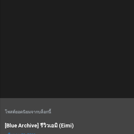
โพสต์ยอดนิยมจากบล็อกนี้
[Blue Archive] รีวิวเอมิ (Eimi)