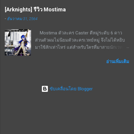
เอฟเฟ็กต์ อ้างอิงจากสกิลเลเวล 10 1. เปิดใช้งาน
สกิลรอง - ทำดาเมจเพิ่มขึ้นเมื่อโจมตีโดยไม่มี
[Arknights] รีวิว Mostima
เมื่อกระสุนนัดสุดท้ายยิงถูกเป้าหมาย ส่งผลกับ
กำบัง เริ่มต้นที่ 22.6% - 43.1% ที่เลเวล 10 สกิลนี้จะ
-
ธันวาคม 31, 2564
พันธมิตรทั้งหมด ฟื้นฟู HP เท่ากับ 10.95% ของดา
คอมโบกับสกิล EX ได้ดี เพราะสกิล EX กดแล้วจะ
เมจจากการโจมตี เป็นเวลา 3 วิ (ดูดเลือด) 2. เปิด
กระโดดออกจากกำบังมายิง จะไม่ยิงหลังกำบัง
Mostima ตัวละคร Caster ตีหมู่ระดับ 6 ดาว
ใช้งานเมื่อกระสุนนัดสุดท้ายยิงถูกเป้าหมาย ส่งผล
แน่นอน จุดด้อย / ข้อดีของตัวละคร หามาใช้งาน
ส่วนตัวผมไม่นิยมตัวละครเวทย์หมู่ จึงไม่ได้หยิบ
กับพันธมิตรที่มี ATK สูงสุด 2 ยูนิต ประสิทธิภาพ
ยาก โดยเฉพาะ ณ ช่วงที่เขียนบทความนี้คือยังไม่
มาใช้สักเท่าไหร่ แต่สำหรับใครที่มาสายนักเวทย์ก็
การฟื้นฟู HP เพิ่มขึ้น 26.98% เป็นเวลา 3 วิ สกิล 2
ม...
นับเป็นตัวที่น่าสนใจด้วยสกิลที่บัฟสายเวทย์ด้วย
- เปิดใช้งานเมื่อใช้เบิร์สสกิล ส่งผลกับพันธมิตร
กัน จุดเด่น / ข้อดีของตัวละคร โจมตีหมู่เป็นเวทย์
อ่านเพิ่มเติม
ทั้งหมด ที่เลเวล 10 ฟื้นฟู HP เท่ากับ 28.11% ของ
Talent 1 - เมื่ออยู่ในสนามจะช่วยเด้ง SP +0.4 /
Max HP ขั้นสุดท้ายของผู้ร่าย เบิร์สสกิล - เป็นเบิร์
วินาทีให้กับ Caster ทุกตัวในสนาม (ไม่สามารถ
สลำดับ 2; CD 20 วิ; ส่งผลกับพันธมิตรทั้งหมด ที่
stack กับความสามารถเดียวกัน) Talent 2 - ศัตรูที่
เลเวล 10 1. เก็บสะสม: หากเป้าหมายได้รับฮีลที่
ขับเคลื่อนโดย Blogger
อยู่ในระยะโจมตีจะเคลื่อนที่ช้าลง 15% สกิล 2 -
เกินกว่า HP สูงสุดของตัวละคร จะเก็บที่เกินไว้
หลอดสกิลเด้งเอง เป็นสกิลกดใช้ ที่เลเวล 7 เมื่อกด
สูงสุด 27.87% ของ Max HP ผู้ร่าย คงอยู่ 10 วิ 2.
ใช้จะทำให้ศัตรูติดสตัน และทำดาเมจ 120% ของ
DEF เพิ่มขึ้น 20.9% ของ DEF ผู้ร่าย เป็นเวลา 10 วิ
พลังโจมตีเป็นเวทย์ทุก 1 วินาที โดยระยะเวลาสกิล
เป็นตัวฮีลสำหรับไ...
คือ 6 วินาที ใช้ SP 56 สกิล 3 - หลอดสกิลเด้งเอง
เป็นสกิลกดใช้ ที่เลเวล 7 เมื่อกดใช้จะเพิ่มระยะ
โจมตี การโจมตีจะผลักศัตรูนิดหน่อยออกไป