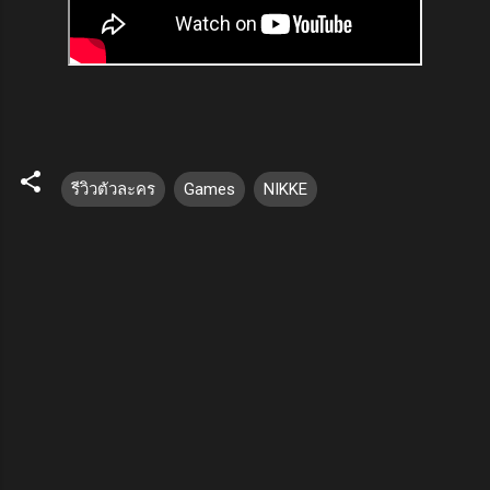
รีวิวตัวละคร
Games
NIKKE
ค
ว
า
ม
คิ
ด
เ
ห็
น