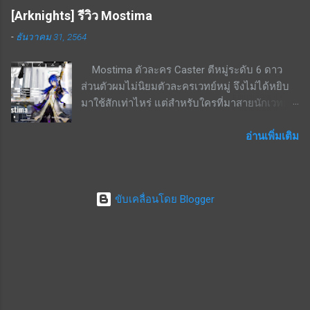
เอฟเฟ็กต์ อ้างอิงจากสกิลเลเวล 10 1. เปิดใช้งาน
สกิลรอง - ทำดาเมจเพิ่มขึ้นเมื่อโจมตีโดยไม่มี
[Arknights] รีวิว Mostima
เมื่อกระสุนนัดสุดท้ายยิงถูกเป้าหมาย ส่งผลกับ
กำบัง เริ่มต้นที่ 22.6% - 43.1% ที่เลเวล 10 สกิลนี้จะ
-
ธันวาคม 31, 2564
พันธมิตรทั้งหมด ฟื้นฟู HP เท่ากับ 10.95% ของดา
คอมโบกับสกิล EX ได้ดี เพราะสกิล EX กดแล้วจะ
เมจจากการโจมตี เป็นเวลา 3 วิ (ดูดเลือด) 2. เปิด
กระโดดออกจากกำบังมายิง จะไม่ยิงหลังกำบัง
Mostima ตัวละคร Caster ตีหมู่ระดับ 6 ดาว
ใช้งานเมื่อกระสุนนัดสุดท้ายยิงถูกเป้าหมาย ส่งผล
แน่นอน จุดด้อย / ข้อดีของตัวละคร หามาใช้งาน
ส่วนตัวผมไม่นิยมตัวละครเวทย์หมู่ จึงไม่ได้หยิบ
กับพันธมิตรที่มี ATK สูงสุด 2 ยูนิต ประสิทธิภาพ
ยาก โดยเฉพาะ ณ ช่วงที่เขียนบทความนี้คือยังไม่
มาใช้สักเท่าไหร่ แต่สำหรับใครที่มาสายนักเวทย์ก็
การฟื้นฟู HP เพิ่มขึ้น 26.98% เป็นเวลา 3 วิ สกิล 2
ม...
นับเป็นตัวที่น่าสนใจด้วยสกิลที่บัฟสายเวทย์ด้วย
- เปิดใช้งานเมื่อใช้เบิร์สสกิล ส่งผลกับพันธมิตร
กัน จุดเด่น / ข้อดีของตัวละคร โจมตีหมู่เป็นเวทย์
อ่านเพิ่มเติม
ทั้งหมด ที่เลเวล 10 ฟื้นฟู HP เท่ากับ 28.11% ของ
Talent 1 - เมื่ออยู่ในสนามจะช่วยเด้ง SP +0.4 /
Max HP ขั้นสุดท้ายของผู้ร่าย เบิร์สสกิล - เป็นเบิร์
วินาทีให้กับ Caster ทุกตัวในสนาม (ไม่สามารถ
สลำดับ 2; CD 20 วิ; ส่งผลกับพันธมิตรทั้งหมด ที่
stack กับความสามารถเดียวกัน) Talent 2 - ศัตรูที่
เลเวล 10 1. เก็บสะสม: หากเป้าหมายได้รับฮีลที่
ขับเคลื่อนโดย Blogger
อยู่ในระยะโจมตีจะเคลื่อนที่ช้าลง 15% สกิล 2 -
เกินกว่า HP สูงสุดของตัวละคร จะเก็บที่เกินไว้
หลอดสกิลเด้งเอง เป็นสกิลกดใช้ ที่เลเวล 7 เมื่อกด
สูงสุด 27.87% ของ Max HP ผู้ร่าย คงอยู่ 10 วิ 2.
ใช้จะทำให้ศัตรูติดสตัน และทำดาเมจ 120% ของ
DEF เพิ่มขึ้น 20.9% ของ DEF ผู้ร่าย เป็นเวลา 10 วิ
พลังโจมตีเป็นเวทย์ทุก 1 วินาที โดยระยะเวลาสกิล
เป็นตัวฮีลสำหรับไ...
คือ 6 วินาที ใช้ SP 56 สกิล 3 - หลอดสกิลเด้งเอง
เป็นสกิลกดใช้ ที่เลเวล 7 เมื่อกดใช้จะเพิ่มระยะ
โจมตี การโจมตีจะผลักศัตรูนิดหน่อยออกไป