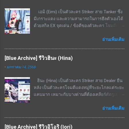
เอมิ (Eimi) เป็นตัวละคร Striker สาย Tanker ซึ่ง
มีเกราะแดง และความสามารถในการฮีลตัวเองได้
ด้วยสกิล EX จุดเด่น / ข้อดีของตัวละคร โจมตีแดง
/ เกราะแดง ชนะทางอย่างมากพื้นที่ในเมือง สกิล
EX - ใช้ cost 4 ฟื้นฟู HP 8.6% - 16.4% ของค่า
อ่านเพิ่มเติม
รักษา + 3.4% ของ HP ที่เสียไปเป็นระยะเวลา 20
วินาที สกิลพื้นฐาน - ทำดาเมจ 297% - 564% เป็น
[Blue Archive] รีวิวฮินะ (Hina)
รูปพัดไปด้านหน้าทุก ๆ 15 วินาที สกิลติดตัว - เพิ่ม
-
มกราคม 14, 2568
อัตราฟื้นฟู 14% - 26.6% สกิลรอง - เมื่อ HP ต่ำ
กว่า 50% ต้านทานกดขี่จะเพิ่มขึ้น 20.1% - 38.3%
ฮินะ (Hina) เป็นตัวละคร Striker สาย Dealer ยืน
สามารถแลกเศษตัวละครได้จากร้านค้าสอบ
หลัง เป็นตัวละครโจมตีแดงหมู่ที่ระยะไกลแต่ระยะ
ประมวลผล ทำให้ปั้นได้ง่าย จุดด้อย / ข้อเสียของ
แคบมาก เหมาะกับบางด่านที่ต้องเคลียร์ศัตรูเยอะ
ตัวละคร แพ้ทางอย่างมากพื้นที่ในอาคาร ไม่มีสกิล
และเดินมาในทิศทางเดียวกัน จุดเด่น / ข้อดีของ
เพิ่มพลังป้องกันให้ตัวเองเลย จึงเป็นแท้งค์ที่นับว่า
ตัวละคร โจมตีแดง / เกราะเหลือง ถนัดอย่างมาก
อ่านเพิ่มเติม
ตัวบางมาก เน้นฮีลงัดเลือดตัวเองสู้ สรุป เป็นตัว
พื้นที่ในเมือง สกิล EX - ใช้ cost 7; ทำดาเมจกับ
ละครนอกเมต้ามาก ๆ เพราะไม่มีความถึกมากพอ
ศัตรูในรัศมีทรงกรวย(ระยะกรวยแคบแต่ไกล)
แต่ส่วนตัวผมได้ใช้แก้ขัดในการลงเรดบอส
[Blue Archive] รีวิวอิโอริ (Iori)