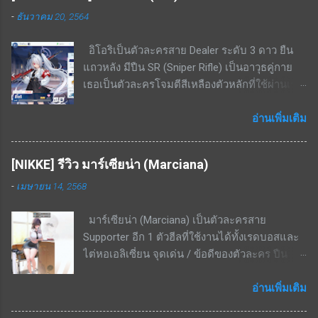
636% - 1208% สกิลพื้นฐาน - รีโหลดกระสุนทันทีที่
KAITEN Insane ไปแล้ว ซึ่งก็พอใช้งานได้เพราะ
-
ธันวาคม 20, 2564
กระสุนหมด; เพิ่ม ATK 21% - 39.9% เป็นเวลา 16
บอสโจมตีเหลืองและยิงเกราะแดงไม่ค่อยเข้า แต่
วินาที สกิลพื้นฐาน+ - เพิ่ม ATK สูงขึ้นเป็น 22.9% -
หากมีตัวละคร 5 ดาวตัวอื่น เช่น ฮารุกะ ก็ไม่
อิโอริเป็นตัวละครสาย Dealer ระดับ 3 ดาว ยืน
43.6% เป็นเวลา 16 วินาที สกิลติดตัว - ความเร็ว
จำเป็นต้องปั้นเอมิครับ
แถวหลัง มีปืน SR (Sniper Rifle) เป็นอาวุธคู่กาย
โจมตีเพิ่มขึ้น 14% - 26.6% สกิลติดตัว+ - เพิ่ม ATK
เธอเป็นตัวละครโจมตีสีเหลืองตัวหลักที่ใช้ผ่านเรด
305 - 580 สกิลรอง - ทำดาเมจเพิ่มเติม 2.7% -
บอส โดยมีความสามารถในการทำดาเมจ AOE
5.2% ใส่ศัตรูที่ไม่มีกำบัง เคยแจกฟรีในกิจกรรม
ขนาดเล็กได้ด้วย สามารถใช้เคลียร์มอนเยอะ ๆ ได้
อ่านเพิ่มเติม
จุดด้อย / ข้อเสียของตัวละคร สกิล EX cost สูง
ระดับนึง จุดเด่น / ข้อดีของตัวละคร โจมตีเหลือง,
มากถึง 7 ต้องใช้ตัวละครอื่นมาช่วยลดค่า cost ถึง
เกราะเหลือง ถนัดพื้นที่ในอาคารอย่างมาก สกิล EX
จะใช้งานได้เกิดประสิทธิภาพ สกิล EX ระยะสกิล
[NIKKE] รีวิว มาร์เซียน่า (Marciana)
- ยิงกระสุน 3 นัด (3 ครั้ง) โดยแต่ละนัดจะ
แคบมาก ในบางด่านที่ศัตรูเดินมาเป็นหน้า
-
เมษายน 14, 2568
กระโดดจากจุดที่ยืนอยู่แล้วค่อยยิง ทำดาเมจเริ่ม
กระดานจะจัดการได้ไม่หมด แต่ก็แลกมากับระยะ
ต้นที่ 350% - 666% ที่เลเวล 5 โดยเป้าหมายที่โดน
ที่ไกลมาก สรุป เป็นตัวละครที่ดีในบาง content
มาร์เซียน่า (Marciana) เป็นตัวละครสาย
ยิงจะมีดาเมจ AOE กระจายไปด้านหลังเป้าหมาย
ของเกม ใช้งานได้ไม่หลากหลายนัก มักจะลงเรด
Supporter อีก 1 ตัวฮีลที่ใช้งานได้ทั้งเรดบอสและ
เป็นรูปทรงกรวยขนาดเล็กด้วย เป็นสกิลที่ใช้ยิงอัด
บอสบางตัวหรือสอบประมวลผลบางด่านเท่านั...
ไต่หอเอลิเซี่ยน จุดเด่น / ข้อดีของตัวละคร ปืน
เรดบอสเกราะเหลืองได้แรงมาก สกิลพื้นฐาน - ทำ
ลูกซอง ยิงระยะใกล้ ธาตุเหล็ก โจมตีธรรมดา - ทำ
ดาเมจใส่เป้าหมายเดี่ยวทุก ๆ 25 วินาที เริ่มต้นที่
ดาเมจ 201.5%; ทำดาเมจแกน 200%; กระสุน 9
อ่านเพิ่มเติม
229% - 436%ที่เลเวล 10 สกิลติดตัว - เพิ่มความ
นัด; รีโหลด 1.5 วินาที สกิล 1 - มีทั้งหมด 2
แม่นยำให้ตัวเองเริ่มต้นที่ 14% - 26.6% ที่เลเวล 10