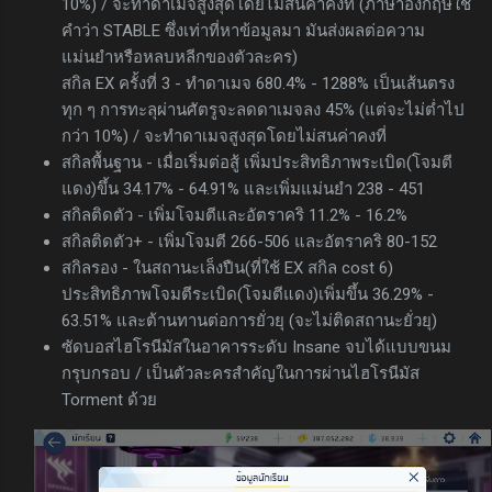
10%) / จะทำดาเมจสูงสุดโดยไม่สนค่าคงที่ (ภาษาอังกฤษใช้
คำว่า STABLE ซึ่งเท่าที่หาข้อมูลมา มันส่งผลต่อความ
แม่นยำหรือหลบหลีกของตัวละคร)
สกิล EX ครั้งที่ 3 - ทำดาเมจ 680.4% - 1288% เป็นเส้นตรง
ทุก ๆ การทะลุผ่านศัตรูจะลดดาเมจลง 45% (แต่จะไม่ต่ำไป
กว่า 10%) / จะทำดาเมจสูงสุดโดยไม่สนค่าคงที่
สกิลพื้นฐาน - เมื่อเริ่มต่อสู้ เพิ่มประสิทธิภาพระเบิด(โจมตี
แดง)ขึ้น 34.17% - 64.91% และเพิ่มแม่นยำ 238 - 451
สกิลติดตัว - เพิ่มโจมตีและอัตราคริ 11.2% - 16.2%
สกิลติดตัว+ - เพิ่มโจมตี 266-506 และอัตราคริ 80-152
สกิลรอง - ในสถานะเล็งปืน(ที่ใช้ EX สกิล cost 6)
ประสิทธิภาพโจมตีระเบิด(โจมตีแดง)เพิ่มขึ้น 36.29% -
63.51% และต้านทานต่อการยั่วยุ (จะไม่ติดสถานะยั่วยุ)
ซัดบอสไฮโรนีมัสในอาคารระดับ Insane จบได้แบบขนม
กรุบกรอบ / เป็นตัวละครสำคัญในการผ่านไฮโรนีมัส
Torment ด้วย