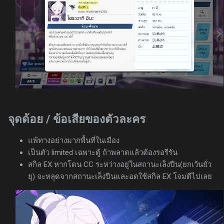
จุดด้อย / ข้อเสียของตัวละคร
แพ้ทางอย่างมากพื้นที่ในเมือง
เป็นตัว limited เฉพาะตู้ ถ้าพลาดแล้วต้องรอรีรัน
สกิล EX หากโดน CC ระหว่างอยู่ในสถานะเล็งปืน(ยกเว้นยั่ว
ยุ) จะหลุดจากสถานะเล็งปืนและอดใช้สกิล EX โจมตีไปเลย