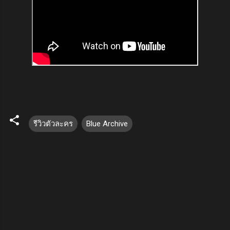
รีวิวตัวละคร
Blue Archive
ค
ว
า
ม
คิ
ด