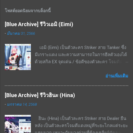
โพสต์ยอดนิยมจากบล็อกนี้
[Blue Archive] รีวิวเอมิ (Eimi)
-
มีนาคม 31, 2566
เอมิ (Eimi) เป็นตัวละคร Striker สาย Tanker ซึ่ง
มีเกราะแดง และความสามารถในการฮีลตัวเองได้
ด้วยสกิล EX จุดเด่น / ข้อดีของตัวละคร โจมตีแดง
/ เกราะแดง ชนะทางอย่างมากพื้นที่ในเมือง สกิล
EX - ใช้ cost 4 ฟื้นฟู HP 8.6% - 16.4% ของค่า
อ่านเพิ่มเติม
รักษา + 3.4% ของ HP ที่เสียไปเป็นระยะเวลา 20
วินาที สกิลพื้นฐาน - ทำดาเมจ 297% - 564% เป็น
[Blue Archive] รีวิวฮินะ (Hina)
รูปพัดไปด้านหน้าทุก ๆ 15 วินาที สกิลติดตัว - เพิ่ม
-
มกราคม 14, 2568
อัตราฟื้นฟู 14% - 26.6% สกิลรอง - เมื่อ HP ต่ำ
กว่า 50% ต้านทานกดขี่จะเพิ่มขึ้น 20.1% - 38.3%
ฮินะ (Hina) เป็นตัวละคร Striker สาย Dealer ยืน
สามารถแลกเศษตัวละครได้จากร้านค้าสอบ
หลัง เป็นตัวละครโจมตีแดงหมู่ที่ระยะไกลแต่ระยะ
ประมวลผล ทำให้ปั้นได้ง่าย จุดด้อย / ข้อเสียของ
แคบมาก เหมาะกับบางด่านที่ต้องเคลียร์ศัตรูเยอะ