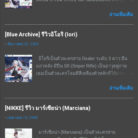
ตัวละคร แพ้ทางอย่างมากพื้นที่ในอาคาร ไม่มีสกิล
และเดินมาในทิศทางเดียวกัน จุดเด่น / ข้อดีของ
เพิ่มพลังป้องกันให้ตัวเองเลย จึงเป็นแท้งค์ที่นับว่า
ตัวละคร โจมตีแดง / เกราะเหลือง ถนัดอย่างมาก
อ่านเพิ่มเติม
ตัวบางมาก เน้นฮีลงัดเลือดตัวเองสู้ สรุป เป็นตัว
พื้นที่ในเมือง สกิล EX - ใช้ cost 7; ทำดาเมจกับ
ละครนอกเมต้ามาก ๆ เพราะไม่มีความถึกมากพอ
ศัตรูในรัศมีทรงกรวย(ระยะกรวยแคบแต่ไกล)
แต่ส่วนตัวผมได้ใช้แก้ขัดในการลงเรดบอส
[Blue Archive] รีวิวอิโอริ (Iori)
636% - 1208% สกิลพื้นฐาน - รีโหลดกระสุนทันทีที่
KAITEN Insane ไปแล้ว ซึ่งก็พอใช้งานได้เพราะ
-
ธันวาคม 20, 2564
กระสุนหมด; เพิ่ม ATK 21% - 39.9% เป็นเวลา 16
บอสโจมตีเหลืองและยิงเกราะแดงไม่ค่อยเข้า แต่
วินาที สกิลพื้นฐาน+ - เพิ่ม ATK สูงขึ้นเป็น 22.9% -
หากมีตัวละคร 5 ดาวตัวอื่น เช่น ฮารุกะ ก็ไม่
อิโอริเป็นตัวละครสาย Dealer ระดับ 3 ดาว ยืน
43.6% เป็นเวลา 16 วินาที สกิลติดตัว - ความเร็ว
จำเป็นต้องปั้นเอมิครับ
แถวหลัง มีปืน SR (Sniper Rifle) เป็นอาวุธคู่กาย
โจมตีเพิ่มขึ้น 14% - 26.6% สกิลติดตัว+ - เพิ่ม ATK
เธอเป็นตัวละครโจมตีสีเหลืองตัวหลักที่ใช้ผ่านเรด
305 - 580 สกิลรอง - ทำดาเมจเพิ่มเติม 2.7% -
บอส โดยมีความสามารถในการทำดาเมจ AOE
5.2% ใส่ศัตรูที่ไม่มีกำบัง เคยแจกฟรีในกิจกรรม
ขนาดเล็กได้ด้วย สามารถใช้เคลียร์มอนเยอะ ๆ ได้
อ่านเพิ่มเติม
จุดด้อย / ข้อเสียของตัวละคร สกิล EX cost สูง
ระดับนึง จุดเด่น / ข้อดีของตัวละคร โจมตีเหลือง,
มากถึง 7 ต้องใช้ตัวละครอื่นมาช่วยลดค่า cost ถึง
เกราะเหลือง ถนัดพื้นที่ในอาคารอย่างมาก สกิล EX
จะใช้งานได้เกิดประสิทธิภาพ สกิล EX ระยะสกิล
[NIKKE] รีวิว มาร์เซียน่า (Marciana)
- ยิงกระสุน 3 นัด (3 ครั้ง) โดยแต่ละนัดจะ
แคบมาก ในบางด่านที่ศัตรูเดินมาเป็นหน้า
-
เมษายน 14, 2568
กระโดดจากจุดที่ยืนอยู่แล้วค่อยยิง ทำดาเมจเริ่ม
กระดานจะจัดการได้ไม่หมด แต่ก็แลกมากับระยะ
ต้นที่ 350% - 666% ที่เลเวล 5 โดยเป้าหมายที่โดน
ที่ไกลมาก สรุป เป็นตัวละครที่ดีในบาง content
มาร์เซียน่า (Marciana) เป็นตัวละครสาย
ยิงจะมีดาเมจ AOE กระจายไปด้านหลังเป้าหมาย
ของเกม ใช้งานได้ไม่หลากหลายนัก มักจะลงเรด