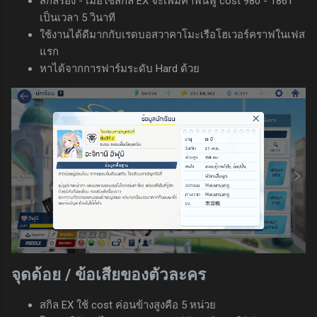
สกิลรอง - เมื่อใช้สกิล EX จะเพิ่มค่าฟื้นฟู cost 980 - 1861
เป็นเวลา 5 วินาที
ใช้งานได้ดีมากกับเรดบอสวาคาโมะเรือโฮเวอร์คราฟในเฟส
แรก
หาได้จากการฟาร์มระดับ Hard ด้วย
จุดด้อย / ข้อเสียของตัวละคร
สกิล EX ใช้ cost ค่อนข้างสูงคือ 5 หน่วย