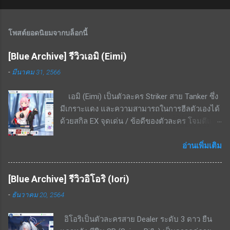
โพสต์ยอดนิยมจากบล็อกนี้
[Blue Archive] รีวิวเอมิ (Eimi)
-
มีนาคม 31, 2566
เอมิ (Eimi) เป็นตัวละคร Striker สาย Tanker ซึ่ง
มีเกราะแดง และความสามารถในการฮีลตัวเองได้
ด้วยสกิล EX จุดเด่น / ข้อดีของตัวละคร โจมตีแดง
/ เกราะแดง ชนะทางอย่างมากพื้นที่ในเมือง สกิล
EX - ใช้ cost 4 ฟื้นฟู HP 8.6% - 16.4% ของค่า
อ่านเพิ่มเติม
รักษา + 3.4% ของ HP ที่เสียไปเป็นระยะเวลา 20
วินาที สกิลพื้นฐาน - ทำดาเมจ 297% - 564% เป็น
[Blue Archive] รีวิวอิโอริ (Iori)
รูปพัดไปด้านหน้าทุก ๆ 15 วินาที สกิลติดตัว - เพิ่ม
-
ธันวาคม 20, 2564
อัตราฟื้นฟู 14% - 26.6% สกิลรอง - เมื่อ HP ต่ำ
กว่า 50% ต้านทานกดขี่จะเพิ่มขึ้น 20.1% - 38.3%
อิโอริเป็นตัวละครสาย Dealer ระดับ 3 ดาว ยืน
สามารถแลกเศษตัวละครได้จากร้านค้าสอบ