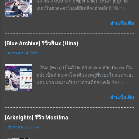
แถวหลัง มีปืน SR (Sniper Rifle) เป็นอาวุธคู่กาย
ประมวลผล ทำให้ปั้นได้ง่าย จุดด้อย / ข้อเสียของ
เธอเป็นตัวละครโจมตีสีเหลืองตัวหลักที่ใช้ผ่านเรด
ตัวละคร แพ้ทางอย่างมากพื้นที่ในอาคาร ไม่มีสกิล
บอส โดยมีความสามารถในการทำดาเมจ AOE
เพิ่มพลังป้องกันให้ตัวเองเลย จึงเป็นแท้งค์ที่นับว่า
ขนาดเล็กได้ด้วย สามารถใช้เคลียร์มอนเยอะ ๆ ได้
อ่านเพิ่มเติม
ตัวบางมาก เน้นฮีลงัดเลือดตัวเองสู้ สรุป เป็นตัว
ระดับนึง จุดเด่น / ข้อดีของตัวละคร โจมตีเหลือง,
ละครนอกเมต้ามาก ๆ เพราะไม่มีความถึกมากพอ
เกราะเหลือง ถนัดพื้นที่ในอาคารอย่างมาก สกิล EX
แต่ส่วนตัวผมได้ใช้แก้ขัดในการลงเรดบอส
[Blue Archive] รีวิวฮินะ (Hina)
- ยิงกระสุน 3 นัด (3 ครั้ง) โดยแต่ละนัดจะ
KAITEN Insane ไปแล้ว ซึ่งก็พอใช้งานได้เพราะ
-
มกราคม 14, 2568
กระโดดจากจุดที่ยืนอยู่แล้วค่อยยิง ทำดาเมจเริ่ม
บอสโจมตีเหลืองและยิงเกราะแดงไม่ค่อยเข้า แต่
ต้นที่ 350% - 666% ที่เลเวล 5 โดยเป้าหมายที่โดน
หากมีตัวละคร 5 ดาวตัวอื่น เช่น ฮารุกะ ก็ไม่
ฮินะ (Hina) เป็นตัวละคร Striker สาย Dealer ยืน
ยิงจะมีดาเมจ AOE กระจายไปด้านหลังเป้าหมาย
จำเป็นต้องปั้นเอมิครับ
หลัง เป็นตัวละครโจมตีแดงหมู่ที่ระยะไกลแต่ระยะ
เป็นรูปทรงกรวยขนาดเล็กด้วย เป็นสกิลที่ใช้ยิงอัด
แคบมาก เหมาะกับบางด่านที่ต้องเคลียร์ศัตรูเยอะ
เรดบอสเกราะเหลืองได้แรงมาก สกิลพื้นฐาน - ทำ
และเดินมาในทิศทางเดียวกัน จุดเด่น / ข้อดีของ
ดาเมจใส่เป้าหมายเดี่ยวทุก ๆ 25 วินาที เริ่มต้นที่
ตัวละคร โจมตีแดง / เกราะเหลือง ถนัดอย่างมาก
อ่านเพิ่มเติม
229% - 436%ที่เลเวล 10 สกิลติดตัว - เพิ่มความ
พื้นที่ในเมือง สกิล EX - ใช้ cost 7; ทำดาเมจกับ
แม่นยำให้ตัวเองเริ่มต้นที่ 14% - 26.6% ที่เลเวล 10
ศัตรูในรัศมีทรงกรวย(ระยะกรวยแคบแต่ไกล)
สกิลรอง - ทำดาเมจเพิ่มขึ้นเมื่อโจมตีโดยไม่มี
[Arknights] รีวิว Mostima
636% - 1208% สกิลพื้นฐาน - รีโหลดกระสุนทันทีที่
กำบัง เริ่มต้นที่ 22.6% - 43.1% ที่เลเวล 10 สกิลนี้จะ
-
ธันวาคม 31, 2564
กระสุนหมด; เพิ่ม ATK 21% - 39.9% เป็นเวลา 16
คอมโบกับสกิล EX ได้ดี เพราะสกิล EX กดแล้วจะ
วินาที สกิลพื้นฐาน+ - เพิ่ม ATK สูงขึ้นเป็น 22.9% -
กระโดดออกจากกำบังมายิง จะไม่ยิงหลังกำบัง