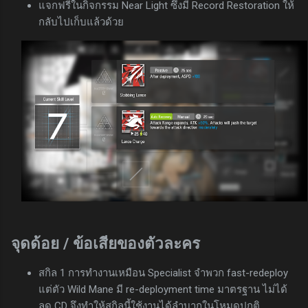
แจกฟรีในกิจกรรม Near Light ซึ่งมี Record Restoration ให้
กลับไปเก็บแล้วด้วย
จุดด้อย / ข้อเสียของตัวละคร
สกิล 1 การทำงานเหมือน Specialist จำพวก fast-redeploy
แต่ตัว Wild Mane มี re-deployment time มาตรฐาน ไม่ได้
ลด CD จึงทำให้สกิลนี้ใช้งานได้ลำบากในโหมดปกติ