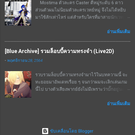
Mostima ตัวละคร Caster ตีหมู่ระดับ 6 ดาว
43.6% เป็นเวลา 16 วินาที สกิลติดตัว - ความเร็ว
แน่นอน จุดด้อย / ข้อดีของตัวละคร หามาใช้งาน
ส่วนตัวผมไม่นิยมตัวละครเวทย์หมู่ จึงไม่ได้หยิบ
โจมตีเพิ่มขึ้น 14% - 26.6% สกิลติดตัว+ - เพิ่ม ATK
ยาก โดยเฉพาะ ณ ช่วงที่เขียนบทความนี้คือยังไม่
มาใช้สักเท่าไหร่ แต่สำหรับใครที่มาสายนักเวทย์ก็
305 - 580 สกิลรอง - ทำดาเมจเพิ่มเติม 2.7% -
ม...
นับเป็นตัวที่น่าสนใจด้วยสกิลที่บัฟสายเวทย์ด้วย
5.2% ใส่ศัตรูที่ไม่มีกำบัง เคยแจกฟรีในกิจกรรม
กัน จุดเด่น / ข้อดีของตัวละคร โจมตีหมู่เป็นเวทย์
อ่านเพิ่มเติม
จุดด้อย / ข้อเสียของตัวละคร สกิล EX cost สูง
Talent 1 - เมื่ออยู่ในสนามจะช่วยเด้ง SP +0.4 /
มากถึง 7 ต้องใช้ตัวละครอื่นมาช่วยลดค่า cost ถึง
วินาทีให้กับ Caster ทุกตัวในสนาม (ไม่สามารถ
จะใช้งานได้เกิดประสิทธิภาพ สกิล EX ระยะสกิล
[Blue Archive] รวมล็อบบี้ความทรงจำ (Live2D)
stack กับความสามารถเดียวกัน) Talent 2 - ศัตรูที่
แคบมาก ในบางด่านที่ศัตรูเดินมาเป็นหน้า
-
พฤศจิกายน 28, 2564
อยู่ในระยะโจมตีจะเคลื่อนที่ช้าลง 15% สกิล 2 -
กระดานจะจัดการได้ไม่หมด แต่ก็แลกมากับระยะ
หลอดสกิลเด้งเอง เป็นสกิลกดใช้ ที่เลเวล 7 เมื่อกด
ที่ไกลมาก สรุป เป็นตัวละครที่ดีในบาง content
รวบรวมล็อบบี้ความทรงจำมาไว้ในบทความนี้ จะ
ใช้จะทำให้ศัตรูติดสตัน และทำดาเมจ 120% ของ
ของเกม ใช้งานได้ไม่หลากหลายนัก มักจะลงเรด
ทะยอยมาอัพเดทเรื่อย ๆ จนกว่าผมจะเลิกเล่นเกม
พลังโจมตีเป็นเวทย์ทุก 1 วินาที โดยระยะเวลาสกิล
บอสบางตัวหรือสอบประมวลผลบางด่านเท่านั...
นี้ไป บางตัวเสียงพากย์ยังไม่มีเพราะว่าบั๊กอยู่นะ
คือ 6 วินาที ใช้ SP 56 สกิล 3 - หลอดสกิลเด้งเอง
ครับ จะแบ่งเป็นเวอร์ชั่น Shorts (ทำแบบไม่มีเสียง
เป็นสกิลกดใช้ ที่เลเวล 7 เมื่อกดใช้จะเพิ่มระยะ
ไว้ ความยาวประมาณ 10 วินาที ไว้ดูบนมือถือ)
อ่านเพิ่มเติม
โจมตี การโจมตีจะผลักศัตรูนิดหน่อยออกไป
และเวอร์ชั่นแบบมีเสียงพากย์ไว้ดูแบบปกติ ***
ทิศทางนอกระยะโจมตี(ให้นึกภาพว่าตัว Mostima
หมายเหตุ : หาชื่อด้วยการกด Ctrl + F แล้วพิมพ์ชื่อ
เป็นศูนย์กลางที่ทำให้เกิดคลื่น สกิลเหมือนปล่อย
ตัวละครที่ต้องการหาในบทความ (ถ้าไม่เจอแปล
คลื่นผลักเป้าหมายออกจากตัว Mostima) พลัง
ขับเคลื่อนโดย Blogger
ว่ายังไม่มีตัวละครนั้น ๆ ครับ จะหามาเติมเรื่อย ๆ)
โจมตี +120% และ (ในส่วนนี้ไม่มั่นใจ เพราะใน