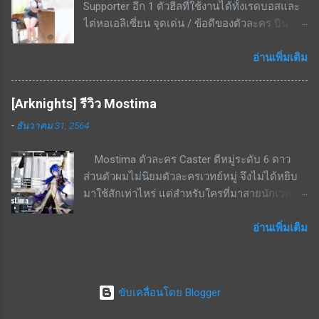
Supporter อีก 1 ตัวฮีลที่ใช้งานได้ทั้งเรดบอสและ
เป็นรูปทรงกรวยขนาดเล็กด้วย เป็นสกิลที่ใช้ยิงอัด
บอสบางตัวหรือสอบประมวลผลบางด่านเท่านั...
ไต่หอเอลิเซี่ยน จุดเด่น / ข้อดีของตัวละคร ปืน
เรดบอสเกราะเหลืองได้แรงมาก สกิลพื้นฐาน - ทำ
ลูกซอง ยิงระยะใกล้ ธาตุเหล็ก โจมตีธรรมดา - ทำ
ดาเมจใส่เป้าหมายเดี่ยวทุก ๆ 25 วินาที เริ่มต้นที่
ดาเมจ 201.5%; ทำดาเมจแกน 200%; กระสุน 9
อ่านเพิ่มเติม
229% - 436%ที่เลเวล 10 สกิลติดตัว - เพิ่มความ
นัด; รีโหลด 1.5 วินาที สกิล 1 - มีทั้งหมด 2
แม่นยำให้ตัวเองเริ่มต้นที่ 14% - 26.6% ที่เลเวล 10
เอฟเฟ็กต์ อ้างอิงจากสกิลเลเวล 10 1. เปิดใช้งาน
สกิลรอง - ทำดาเมจเพิ่มขึ้นเมื่อโจมตีโดยไม่มี
[Arknights] รีวิว Mostima
เมื่อกระสุนนัดสุดท้ายยิงถูกเป้าหมาย ส่งผลกับ
กำบัง เริ่มต้นที่ 22.6% - 43.1% ที่เลเวล 10 สกิลนี้จะ
-
ธันวาคม 31, 2564
พันธมิตรทั้งหมด ฟื้นฟู HP เท่ากับ 10.95% ของดา
คอมโบกับสกิล EX ได้ดี เพราะสกิล EX กดแล้วจะ
เมจจากการโจมตี เป็นเวลา 3 วิ (ดูดเลือด) 2. เปิด
กระโดดออกจากกำบังมายิง จะไม่ยิงหลังกำบัง
Mostima ตัวละคร Caster ตีหมู่ระดับ 6 ดาว
ใช้งานเมื่อกระสุนนัดสุดท้ายยิงถูกเป้าหมาย ส่งผล
แน่นอน จุดด้อย / ข้อดีของตัวละคร หามาใช้งาน
ส่วนตัวผมไม่นิยมตัวละครเวทย์หมู่ จึงไม่ได้หยิบ
กับพันธมิตรที่มี ATK สูงสุด 2 ยูนิต ประสิทธิภาพ
ยาก โดยเฉพาะ ณ ช่วงที่เขียนบทความนี้คือยังไม่
มาใช้สักเท่าไหร่ แต่สำหรับใครที่มาสายนักเวทย์ก็
การฟื้นฟู HP เพิ่มขึ้น 26.98% เป็นเวลา 3 วิ สกิล 2
ม...
นับเป็นตัวที่น่าสนใจด้วยสกิลที่บัฟสายเวทย์ด้วย
- เปิดใช้งานเมื่อใช้เบิร์สสกิล ส่งผลกับพันธมิตร
กัน จุดเด่น / ข้อดีของตัวละคร โจมตีหมู่เป็นเวทย์
อ่านเพิ่มเติม
ทั้งหมด ที่เลเวล 10 ฟื้นฟู HP เท่ากับ 28.11% ของ
Talent 1 - เมื่ออยู่ในสนามจะช่วยเด้ง SP +0.4 /
Max HP ขั้นสุดท้ายของผู้ร่าย เบิร์สสกิล - เป็นเบิร์
วินาทีให้กับ Caster ทุกตัวในสนาม (ไม่สามารถ
สลำดับ 2; CD 20 วิ; ส่งผลกับพันธมิตรทั้งหมด ที่
stack กับความสามารถเดียวกัน) Talent 2 - ศัตรูที่
เลเวล 10 1. เก็บสะสม: หากเป้าหมายได้รับฮีลที่
ขับเคลื่อนโดย Blogger
อยู่ในระยะโจมตีจะเคลื่อนที่ช้าลง 15% สกิล 2 -
เกินกว่า HP สูงสุดของตัวละคร จะเก็บที่เกินไว้
หลอดสกิลเด้งเอง เป็นสกิลกดใช้ ที่เลเวล 7 เมื่อกด
สูงสุด 27.87% ของ Max HP ผู้ร่าย คงอยู่ 10 วิ 2.