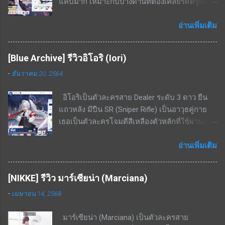
แคบมาก เหมาะกับบางด่านที่ต้องเคลียร์ศัตรูเยอะ
ตัวละคร แพ้ทางอย่างมากพื้นที่ในอาคาร ไม่มีสกิล
และเดินมาในทิศทางเดียวกัน จุดเด่น / ข้อดีของ
เพิ่มพลังป้องกันให้ตัวเองเลย จึงเป็นแท้งค์ที่นับว่า
ตัวละคร โจมตีแดง / เกราะเหลือง ถนัดอย่างมาก
อ่านเพิ่มเติม
ตัวบางมาก เน้นฮีลงัดเลือดตัวเองสู้ สรุป เป็นตัว
พื้นที่ในเมือง สกิล EX - ใช้ cost 7; ทำดาเมจกับ
ละครนอกเมต้ามาก ๆ เพราะไม่มีความถึกมากพอ
ศัตรูในรัศมีทรงกรวย(ระยะกรวยแคบแต่ไกล)
แต่ส่วนตัวผมได้ใช้แก้ขัดในการลงเรดบอส
[Blue Archive] รีวิวอิโอริ (Iori)
636% - 1208% สกิลพื้นฐาน - รีโหลดกระสุนทันทีที่
KAITEN Insane ไปแล้ว ซึ่งก็พอใช้งานได้เพราะ
-
ธันวาคม 20, 2564
กระสุนหมด; เพิ่ม ATK 21% - 39.9% เป็นเวลา 16
บอสโจมตีเหลืองและยิงเกราะแดงไม่ค่อยเข้า แต่
วินาที สกิลพื้นฐาน+ - เพิ่ม ATK สูงขึ้นเป็น 22.9% -
หากมีตัวละคร 5 ดาวตัวอื่น เช่น ฮารุกะ ก็ไม่
อิโอริเป็นตัวละครสาย Dealer ระดับ 3 ดาว ยืน
43.6% เป็นเวลา 16 วินาที สกิลติดตัว - ความเร็ว
จำเป็นต้องปั้นเอมิครับ
แถวหลัง มีปืน SR (Sniper Rifle) เป็นอาวุธคู่กาย
โจมตีเพิ่มขึ้น 14% - 26.6% สกิลติดตัว+ - เพิ่ม ATK
เธอเป็นตัวละครโจมตีสีเหลืองตัวหลักที่ใช้ผ่านเรด
305 - 580 สกิลรอง - ทำดาเมจเพิ่มเติม 2.7% -
บอส โดยมีความสามารถในการทำดาเมจ AOE
5.2% ใส่ศัตรูที่ไม่มีกำบัง เคยแจกฟรีในกิจกรรม
ขนาดเล็กได้ด้วย สามารถใช้เคลียร์มอนเยอะ ๆ ได้
อ่านเพิ่มเติม
จุดด้อย / ข้อเสียของตัวละคร สกิล EX cost สูง
ระดับนึง จุดเด่น / ข้อดีของตัวละคร โจมตีเหลือง,
มากถึง 7 ต้องใช้ตัวละครอื่นมาช่วยลดค่า cost ถึง
เกราะเหลือง ถนัดพื้นที่ในอาคารอย่างมาก สกิล EX
จะใช้งานได้เกิดประสิทธิภาพ สกิล EX ระยะสกิล
[NIKKE] รีวิว มาร์เซียน่า (Marciana)
- ยิงกระสุน 3 นัด (3 ครั้ง) โดยแต่ละนัดจะ
แคบมาก ในบางด่านที่ศัตรูเดินมาเป็นหน้า
-
เมษายน 14, 2568
กระโดดจากจุดที่ยืนอยู่แล้วค่อยยิง ทำดาเมจเริ่ม
กระดานจะจัดการได้ไม่หมด แต่ก็แลกมากับระยะ
ต้นที่ 350% - 666% ที่เลเวล 5 โดยเป้าหมายที่โดน
ที่ไกลมาก สรุป เป็นตัวละครที่ดีในบาง content
มาร์เซียน่า (Marciana) เป็นตัวละครสาย
ยิงจะมีดาเมจ AOE กระจายไปด้านหลังเป้าหมาย
ของเกม ใช้งานได้ไม่หลากหลายนัก มักจะลงเรด