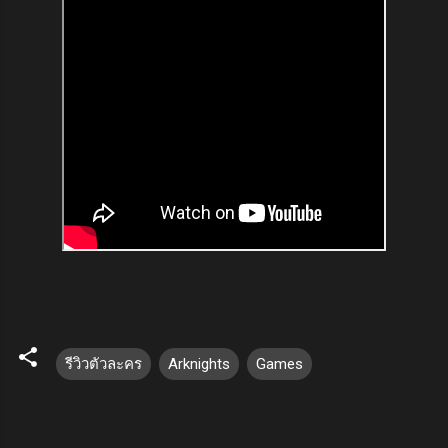
รีวิวตัวละคร
Arknights
Games
ค
ว