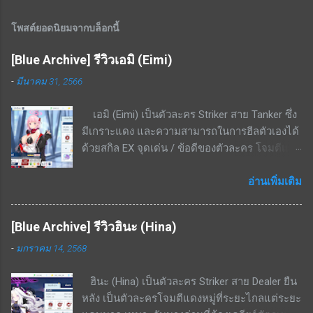
โพสต์ยอดนิยมจากบล็อกนี้
[Blue Archive] รีวิวเอมิ (Eimi)
-
มีนาคม 31, 2566
เอมิ (Eimi) เป็นตัวละคร Striker สาย Tanker ซึ่ง
มีเกราะแดง และความสามารถในการฮีลตัวเองได้
ด้วยสกิล EX จุดเด่น / ข้อดีของตัวละคร โจมตีแดง
/ เกราะแดง ชนะทางอย่างมากพื้นที่ในเมือง สกิล
EX - ใช้ cost 4 ฟื้นฟู HP 8.6% - 16.4% ของค่า
อ่านเพิ่มเติม
รักษา + 3.4% ของ HP ที่เสียไปเป็นระยะเวลา 20
วินาที สกิลพื้นฐาน - ทำดาเมจ 297% - 564% เป็น
[Blue Archive] รีวิวฮินะ (Hina)
รูปพัดไปด้านหน้าทุก ๆ 15 วินาที สกิลติดตัว - เพิ่ม
-
มกราคม 14, 2568
อัตราฟื้นฟู 14% - 26.6% สกิลรอง - เมื่อ HP ต่ำ
กว่า 50% ต้านทานกดขี่จะเพิ่มขึ้น 20.1% - 38.3%
ฮินะ (Hina) เป็นตัวละคร Striker สาย Dealer ยืน
สามารถแลกเศษตัวละครได้จากร้านค้าสอบ
หลัง เป็นตัวละครโจมตีแดงหมู่ที่ระยะไกลแต่ระยะ
ประมวลผล ทำให้ปั้นได้ง่าย จุดด้อย / ข้อเสียของ