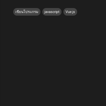
เขียนโปรแกรม
javascript
Vue.js
ค
ว
า
ม
คิ
ด
เ
ห็
น