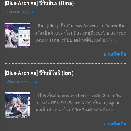
[Blue Archive] รีวิวฮินะ (Hina)
รูปพัดไปด้านหน้าทุก ๆ 15 วินาที สกิลติดตัว - เพิ่ม
-
มกราคม 14, 2568
อัตราฟื้นฟู 14% - 26.6% สกิลรอง - เมื่อ HP ต่ำ
กว่า 50% ต้านทานกดขี่จะเพิ่มขึ้น 20.1% - 38.3%
ฮินะ (Hina) เป็นตัวละคร Striker สาย Dealer ยืน
สามารถแลกเศษตัวละครได้จากร้านค้าสอบ
หลัง เป็นตัวละครโจมตีแดงหมู่ที่ระยะไกลแต่ระยะ
ประมวลผล ทำให้ปั้นได้ง่าย จุดด้อย / ข้อเสียของ
แคบมาก เหมาะกับบางด่านที่ต้องเคลียร์ศัตรูเยอะ
ตัวละคร แพ้ทางอย่างมากพื้นที่ในอาคาร ไม่มีสกิล
และเดินมาในทิศทางเดียวกัน จุดเด่น / ข้อดีของ
เพิ่มพลังป้องกันให้ตัวเองเลย จึงเป็นแท้งค์ที่นับว่า
ตัวละคร โจมตีแดง / เกราะเหลือง ถนัดอย่างมาก
อ่านเพิ่มเติม
ตัวบางมาก เน้นฮีลงัดเลือดตัวเองสู้ สรุป เป็นตัว
พื้นที่ในเมือง สกิล EX - ใช้ cost 7; ทำดาเมจกับ
ละครนอกเมต้ามาก ๆ เพราะไม่มีความถึกมากพอ
ศัตรูในรัศมีทรงกรวย(ระยะกรวยแคบแต่ไกล)
แต่ส่วนตัวผมได้ใช้แก้ขัดในการลงเรดบอส
[Blue Archive] รีวิวอิโอริ (Iori)
636% - 1208% สกิลพื้นฐาน - รีโหลดกระสุนทันทีที่
KAITEN Insane ไปแล้ว ซึ่งก็พอใช้งานได้เพราะ
-
ธันวาคม 20, 2564
กระสุนหมด; เพิ่ม ATK 21% - 39.9% เป็นเวลา 16
บอสโจมตีเหลืองและยิงเกราะแดงไม่ค่อยเข้า แต่
วินาที สกิลพื้นฐาน+ - เพิ่ม ATK สูงขึ้นเป็น 22.9% -
หากมีตัวละคร 5 ดาวตัวอื่น เช่น ฮารุกะ ก็ไม่
อิโอริเป็นตัวละครสาย Dealer ระดับ 3 ดาว ยืน
43.6% เป็นเวลา 16 วินาที สกิลติดตัว - ความเร็ว
จำเป็นต้องปั้นเอมิครับ
แถวหลัง มีปืน SR (Sniper Rifle) เป็นอาวุธคู่กาย
โจมตีเพิ่มขึ้น 14% - 26.6% สกิลติดตัว+ - เพิ่ม ATK
เธอเป็นตัวละครโจมตีสีเหลืองตัวหลักที่ใช้ผ่านเรด
305 - 580 สกิลรอง - ทำดาเมจเพิ่มเติม 2.7% -
บอส โดยมีความสามารถในการทำดาเมจ AOE
5.2% ใส่ศัตรูที่ไม่มีกำบัง เคยแจกฟรีในกิจกรรม
ขนาดเล็กได้ด้วย สามารถใช้เคลียร์มอนเยอะ ๆ ได้
อ่านเพิ่มเติม
จุดด้อย / ข้อเสียของตัวละคร สกิล EX cost สูง