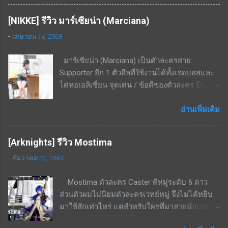
ระดับนึง จุดเด่น / ข้อดีของตัวละคร โจมตีเหลือง,
มากถึง 7 ต้องใช้ตัวละครอื่นมาช่วยลดค่า cost ถึง
เกราะเหลือง ถนัดพื้นที่ในอาคารอย่างมาก สกิล EX
จะใช้งานได้เกิดประสิทธิภาพ สกิล EX ระยะสกิล
[NIKKE] รีวิว มาร์เซียน่า (Marciana)
- ยิงกระสุน 3 นัด (3 ครั้ง) โดยแต่ละนัดจะ
แคบมาก ในบางด่านที่ศัตรูเดินมาเป็นหน้า
-
เมษายน 14, 2568
กระโดดจากจุดที่ยืนอยู่แล้วค่อยยิง ทำดาเมจเริ่ม
กระดานจะจัดการได้ไม่หมด แต่ก็แลกมากับระยะ
ต้นที่ 350% - 666% ที่เลเวล 5 โดยเป้าหมายที่โดน
ที่ไกลมาก สรุป เป็นตัวละครที่ดีในบาง content
มาร์เซียน่า (Marciana) เป็นตัวละครสาย
ยิงจะมีดาเมจ AOE กระจายไปด้านหลังเป้าหมาย
ของเกม ใช้งานได้ไม่หลากหลายนัก มักจะลงเรด
Supporter อีก 1 ตัวฮีลที่ใช้งานได้ทั้งเรดบอสและ
เป็นรูปทรงกรวยขนาดเล็กด้วย เป็นสกิลที่ใช้ยิงอัด
บอสบางตัวหรือสอบประมวลผลบางด่านเท่านั...
ไต่หอเอลิเซี่ยน จุดเด่น / ข้อดีของตัวละคร ปืน
เรดบอสเกราะเหลืองได้แรงมาก สกิลพื้นฐาน - ทำ
ลูกซอง ยิงระยะใกล้ ธาตุเหล็ก โจมตีธรรมดา - ทำ
ดาเมจใส่เป้าหมายเดี่ยวทุก ๆ 25 วินาที เริ่มต้นที่
ดาเมจ 201.5%; ทำดาเมจแกน 200%; กระสุน 9
อ่านเพิ่มเติม
229% - 436%ที่เลเวล 10 สกิลติดตัว - เพิ่มความ
นัด; รีโหลด 1.5 วินาที สกิล 1 - มีทั้งหมด 2
แม่นยำให้ตัวเองเริ่มต้นที่ 14% - 26.6% ที่เลเวล 10
เอฟเฟ็กต์ อ้างอิงจากสกิลเลเวล 10 1. เปิดใช้งาน
สกิลรอง - ทำดาเมจเพิ่มขึ้นเมื่อโจมตีโดยไม่มี
[Arknights] รีวิว Mostima
เมื่อกระสุนนัดสุดท้ายยิงถูกเป้าหมาย ส่งผลกับ
กำบัง เริ่มต้นที่ 22.6% - 43.1% ที่เลเวล 10 สกิลนี้จะ
-
ธันวาคม 31, 2564
พันธมิตรทั้งหมด ฟื้นฟู HP เท่ากับ 10.95% ของดา
คอมโบกับสกิล EX ได้ดี เพราะสกิล EX กดแล้วจะ
เมจจากการโจมตี เป็นเวลา 3 วิ (ดูดเลือด) 2. เปิด
กระโดดออกจากกำบังมายิง จะไม่ยิงหลังกำบัง
Mostima ตัวละคร Caster ตีหมู่ระดับ 6 ดาว
ใช้งานเมื่อกระสุนนัดสุดท้ายยิงถูกเป้าหมาย ส่งผล
แน่นอน จุดด้อย / ข้อดีของตัวละคร หามาใช้งาน
ส่วนตัวผมไม่นิยมตัวละครเวทย์หมู่ จึงไม่ได้หยิบ
กับพันธมิตรที่มี ATK สูงสุด 2 ยูนิต ประสิทธิภาพ
ยาก โดยเฉพาะ ณ ช่วงที่เขียนบทความนี้คือยังไม่
มาใช้สักเท่าไหร่ แต่สำหรับใครที่มาสายนักเวทย์ก็
การฟื้นฟู HP เพิ่มขึ้น 26.98% เป็นเวลา 3 วิ สกิล 2
ม...
นับเป็นตัวที่น่าสนใจด้วยสกิลที่บัฟสายเวทย์ด้วย
- เปิดใช้งานเมื่อใช้เบิร์สสกิล ส่งผลกับพันธมิตร