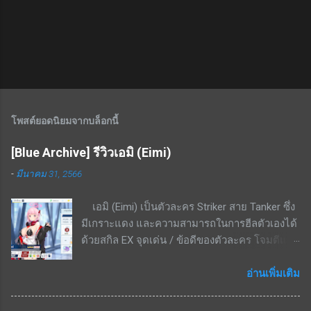
โพสต์ยอดนิยมจากบล็อกนี้
[Blue Archive] รีวิวเอมิ (Eimi)
-
มีนาคม 31, 2566
เอมิ (Eimi) เป็นตัวละคร Striker สาย Tanker ซึ่ง
มีเกราะแดง และความสามารถในการฮีลตัวเองได้
ด้วยสกิล EX จุดเด่น / ข้อดีของตัวละคร โจมตีแดง
/ เกราะแดง ชนะทางอย่างมากพื้นที่ในเมือง สกิล
EX - ใช้ cost 4 ฟื้นฟู HP 8.6% - 16.4% ของค่า
อ่านเพิ่มเติม
รักษา + 3.4% ของ HP ที่เสียไปเป็นระยะเวลา 20
วินาที สกิลพื้นฐาน - ทำดาเมจ 297% - 564% เป็น