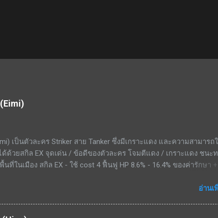
 (Eimi)
mi) เป็นตัวละคร Striker สาย Tanker ซึ่งมีเกราะแดง และความสามารถ
งได้ด้วยสกิล EX จุดเด่น / ข้อดีของตัวละคร โจมตีแดง / เกราะแดง ชนะ
ื้นที่ในเมือง สกิล EX - ใช้ cost 4 ฟื้นฟู HP 8.6% - 16.4% ของค่ารักษา 
่เสียไปเป็นระยะเวลา 20 วินาที สกิลพื้นฐาน - ทำดาเมจ 297% - 564% เป
หน้าทุก ๆ 15 วินาที สกิลติดตัว - เพิ่มอัตราฟื้นฟู 14% - 26.6% สกิลรอง - 
อ่านเพ
่า 50% ต้านทานกดขี่จะเพิ่มขึ้น 20.1% - 38.3% สามารถแลกเศษตัวละครไ
้าสอบประมวลผล ทำให้ปั้นได้ง่าย จุดด้อย / ข้อเสียของตัวละคร แพ้ทาง