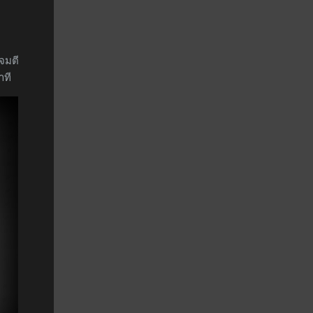
โจมตี
าที