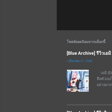
โพสต์ยอดนิยมจากบล็อกนี้
[Blue Archive] รีวิวเอมิ
-
มีนาคม 31, 2566
เอมิ (Ei
ฮีลตัวเอ
อย่างมากพ
ของ HP ที
พัดไปด้าน
HP ต่ำกว
จากร้านค