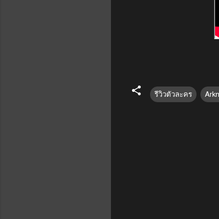
รีวิวตัวละคร
Arkn
ค
ว
า
ม
คิ
ด
เ
ห็