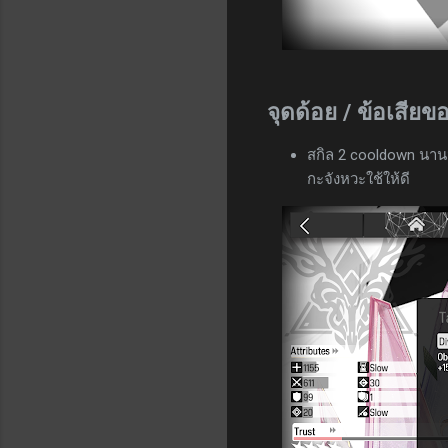
จุดด้อย / ข้อเสีย
สกิล 2 cooldown นานม
กะจังหวะใช้ให้ดี