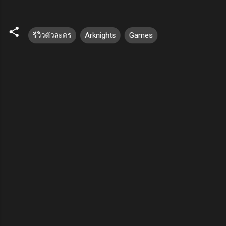
รีวิวตัวละคร
Arknights
Games
ค
ว
า
ม
คิ
ด
เ
ห็
น