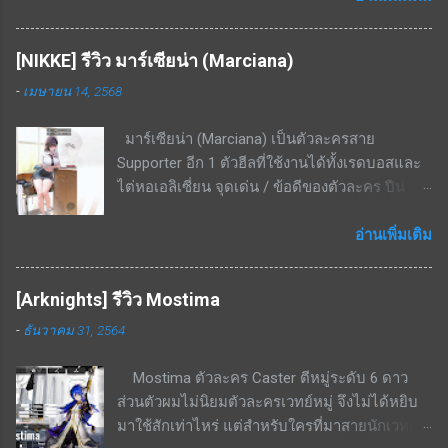
ระดับนึง จุดเด่น / ข้อดีของตัวละคร โจมตีเหลือง,
มากถึง 7 ต้องใช้ตัวละครอื่นมาช่วยลดค่า cost ถึง
เกราะเหลือง ถนัดพื้นที่ในอาคารอย่างมาก สกิล EX
จะใช้งานได้เกิดประสิทธิภาพ สกิล EX ระยะสกิล
[NIKKE] รีวิว มาร์เซียน่า (Marciana)
- ยิงกระสุน 3 นัด (3 ครั้ง) โดยแต่ละนัดจะ
แคบมาก ในบางด่านที่ศัตรูเดินมาเป็นหน้า
-
เมษายน 14, 2568
กระโดดจากจุดที่ยืนอยู่แล้วค่อยยิง ทำดาเมจเริ่ม
กระดานจะจัดการได้ไม่หมด แต่ก็แลกมากับระยะ
ต้นที่ 350% - 666% ที่เลเวล 5 โดยเป้าหมายที่โดน
ที่ไกลมาก สรุป เป็นตัวละครที่ดีในบาง content
มาร์เซียน่า (Marciana) เป็นตัวละครสาย
ยิงจะมีดาเมจ AOE กระจายไปด้านหลังเป้าหมาย
ของเกม ใช้งานได้ไม่หลากหลายนัก มักจะลงเรด
Supporter อีก 1 ตัวฮีลที่ใช้งานได้ทั้งเรดบอสและ
เป็นรูปทรงกรวยขนาดเล็กด้วย เป็นสกิลที่ใช้ยิงอัด
บอสบางตัวหรือสอบประมวลผลบางด่านเท่านั...
ไต่หอเอลิเซี่ยน จุดเด่น / ข้อดีของตัวละคร ปืน
เรดบอสเกราะเหลืองได้แรงมาก สกิลพื้นฐาน - ทำ
ลูกซอง ยิงระยะใกล้ ธาตุเหล็ก โจมตีธรรมดา - ทำ
ดาเมจใส่เป้าหมายเดี่ยวทุก ๆ 25 วินาที เริ่มต้นที่
ดาเมจ 201.5%; ทำดาเมจแกน 200%; กระสุน 9
อ่านเพิ่มเติม
229% - 436%ที่เลเวล 10 สกิลติดตัว - เพิ่มความ
นัด; รีโหลด 1.5 วินาที สกิล 1 - มีทั้งหมด 2
แม่นยำให้ตัวเองเริ่มต้นที่ 14% - 26.6% ที่เลเวล 10
เอฟเฟ็กต์ อ้างอิงจากสกิลเลเวล 10 1. เปิดใช้งาน
สกิลรอง - ทำดาเมจเพิ่มขึ้นเมื่อโจมตีโดยไม่มี
[Arknights] รีวิว Mostima
เมื่อกระสุนนัดสุดท้ายยิงถูกเป้าหมาย ส่งผลกับ
กำบัง เริ่มต้นที่ 22.6% - 43.1% ที่เลเวล 10 สกิลนี้จะ
-
ธันวาคม 31, 2564
พันธมิตรทั้งหมด ฟื้นฟู HP เท่ากับ 10.95% ของดา
คอมโบกับสกิล EX ได้ดี เพราะสกิล EX กดแล้วจะ
เมจจากการโจมตี เป็นเวลา 3 วิ (ดูดเลือด) 2. เปิด
กระโดดออกจากกำบังมายิง จะไม่ยิงหลังกำบัง
Mostima ตัวละคร Caster ตีหมู่ระดับ 6 ดาว
ใช้งานเมื่อกระสุนนัดสุดท้ายยิงถูกเป้าหมาย ส่งผล
แน่นอน จุดด้อย / ข้อดีของตัวละคร หามาใช้งาน
ส่วนตัวผมไม่นิยมตัวละครเวทย์หมู่ จึงไม่ได้หยิบ
กับพันธมิตรที่มี ATK สูงสุด 2 ยูนิต ประสิทธิภาพ
ยาก โดยเฉพาะ ณ ช่วงที่เขียนบทความนี้คือยังไม่
มาใช้สักเท่าไหร่ แต่สำหรับใครที่มาสายนักเวทย์ก็
การฟื้นฟู HP เพิ่มขึ้น 26.98% เป็นเวลา 3 วิ สกิล 2
ม...