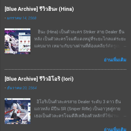
วินาที สกิลพื้นฐาน - ทำดาเมจ 297% - 564% เป็น
[Blue Archive] รีวิวฮินะ (Hina)
รูปพัดไปด้านหน้าทุก ๆ 15 วินาที สกิลติดตัว - เพิ่ม
-
มกราคม 14, 2568
อัตราฟื้นฟู 14% - 26.6% สกิลรอง - เมื่อ HP ต่ำ
กว่า 50% ต้านทานกดขี่จะเพิ่มขึ้น 20.1% - 38.3%
ฮินะ (Hina) เป็นตัวละคร Striker สาย Dealer ยืน
สามารถแลกเศษตัวละครได้จากร้านค้าสอบ
หลัง เป็นตัวละครโจมตีแดงหมู่ที่ระยะไกลแต่ระยะ
ประมวลผล ทำให้ปั้นได้ง่าย จุดด้อย / ข้อเสียของ
แคบมาก เหมาะกับบางด่านที่ต้องเคลียร์ศัตรูเยอะ
ตัวละคร แพ้ทางอย่างมากพื้นที่ในอาคาร ไม่มีสกิล
และเดินมาในทิศทางเดียวกัน จุดเด่น / ข้อดีของ
เพิ่มพลังป้องกันให้ตัวเองเลย จึงเป็นแท้งค์ที่นับว่า
ตัวละคร โจมตีแดง / เกราะเหลือง ถนัดอย่างมาก
อ่านเพิ่มเติม
ตัวบางมาก เน้นฮีลงัดเลือดตัวเองสู้ สรุป เป็นตัว
พื้นที่ในเมือง สกิล EX - ใช้ cost 7; ทำดาเมจกับ
ละครนอกเมต้ามาก ๆ เพราะไม่มีความถึกมากพอ
ศัตรูในรัศมีทรงกรวย(ระยะกรวยแคบแต่ไกล)
แต่ส่วนตัวผมได้ใช้แก้ขัดในการลงเรดบอส
[Blue Archive] รีวิวอิโอริ (Iori)
636% - 1208% สกิลพื้นฐาน - รีโหลดกระสุนทันทีที่
KAITEN Insane ไปแล้ว ซึ่งก็พอใช้งานได้เพราะ
-
ธันวาคม 20, 2564
กระสุนหมด; เพิ่ม ATK 21% - 39.9% เป็นเวลา 16
บอสโจมตีเหลืองและยิงเกราะแดงไม่ค่อยเข้า แต่
วินาที สกิลพื้นฐาน+ - เพิ่ม ATK สูงขึ้นเป็น 22.9% -
หากมีตัวละคร 5 ดาวตัวอื่น เช่น ฮารุกะ ก็ไม่
อิโอริเป็นตัวละครสาย Dealer ระดับ 3 ดาว ยืน
43.6% เป็นเวลา 16 วินาที สกิลติดตัว - ความเร็ว
จำเป็นต้องปั้นเอมิครับ
แถวหลัง มีปืน SR (Sniper Rifle) เป็นอาวุธคู่กาย
โจมตีเพิ่มขึ้น 14% - 26.6% สกิลติดตัว+ - เพิ่ม ATK
เธอเป็นตัวละครโจมตีสีเหลืองตัวหลักที่ใช้ผ่านเรด
305 - 580 สกิลรอง - ทำดาเมจเพิ่มเติม 2.7% -
บอส โดยมีความสามารถในการทำดาเมจ AOE
5.2% ใส่ศัตรูที่ไม่มีกำบัง เคยแจกฟรีในกิจกรรม
ขนาดเล็กได้ด้วย สามารถใช้เคลียร์มอนเยอะ ๆ ได้
อ่านเพิ่มเติม
จุดด้อย / ข้อเสียของตัวละคร สกิล EX cost สูง