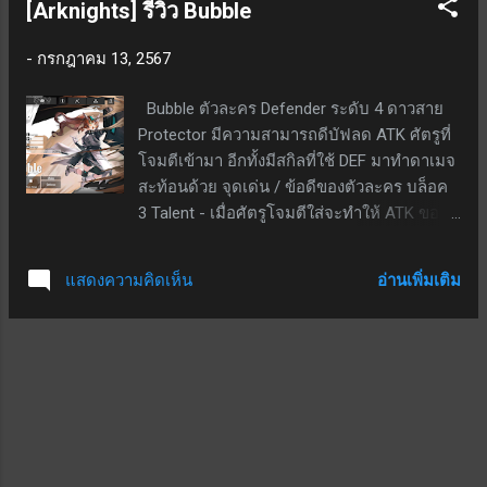
[Arknights] รีวิว Bubble
หากเปิดใช้งานสกิลครั้งที่ 2 จะเด้ง 1 DP ทุก ๆ 4
วินาที และระยะเวลาสกิล ไม่จำกัด ; SP ตั้งต้น
-
กรกฎาคม 13, 2567
25; ใช้ SP 44; ระยะเวลาสกิล(รอบแรก) 15
วินาที จุดด้อย / ข้อเสียของตัวละคร สกิล 2 ใช้
Bubble ตัวละคร Defender ระดับ 4 ดาวสาย
เวลานานกว่าจะ full buff และให้ค่า DP น้อย
Protector มีความสามารถดีบัฟลด ATK ศัตรูที่
(เด้งแค่ 1 ทุก 4 วินาที) สาย Pioneer มักไม่ค่อย
โจมตีเข้ามา อีกทั้งมีสกิลที่ใช้ DEF มาทำดาเมจ
ได้หยิบาใช้ เปิดได้จากกาชาเท่านั้น สรุป เป็น
สะท้อนด้วย จุดเด่น / ข้อดีของตัวละคร บล็อค
ตัวละครที่น่าสนใจตรงที่สกิลไม่มีระยะเวลา
3 Talent - เมื่อศัตรูโจมตีใส่จะทำให้ ATK ของ
จำกัด เหมาะกับเล่นด่านที่ใช้เวลานาน เป็นอีก
ศัตรูลดลง 8% เป็นเวลา 5 วินาที สกิล 1 - หลอด
ตัวเลือกที่น่าสนใจ
สกิลเด้งเอง; เป็นสกิลกดใช้; ที่เลเวล 7 เมื่อกดใช้
อ่านเพิ่มเติม
แสดงความคิดเห็น
DEF +50%; SP ตั้งต้น 5; ใช้ SP 38; ระยะเวลา
สกิล 35 วินาที สกิล 2 - หลอดสกิลเด้งเอง; เป็น
สกิลกดใช้; ที่เลเวล 7 เมื่อกดใช้จะหยุดโจมตี,
DEF +85% และดึงความสนใจให้ศัตรูโจมตี,
เมื่อถูกโจมตีจะทำดาเมจคืนไป 40% ของ DEF
เป็นกายภาพ; ใช้ SP 49; ระยะเวลาสกิล 25
วินาที จุดด้อย / ข้อเสียของตัวละคร สกิล 2
ทำให้หยุดโจมตี และใช้ SP ค่อนข้างสูง เทียบ