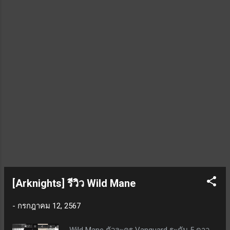
กับเวลา CD ทำให้เป็นสกิลที่มีระยะเวลาเปิดใช้
งานได้น้อยลง สรุป เป็นตัวละคร 4 ดาวที่น่า
สนใจ แต่ปกติแล้วมักจะใช้ Cuora กันก็แทบจะ
ไม่ต้องใช้ตัวละครอื่นเลย หากใครต้องการตัว
Defender งบน้อยมาใช้เพิ่มก็เป็นอีกตัวเลือก
หนึ่งที่น่าสนใจ
[Arknights] รีวิว Wild Mane
-
กรกฎาคม 12, 2567
Wild Mane ตัวละคร Vanguard ระดับ 5 ดาว