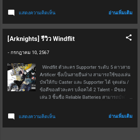
พื้นที่กลางแจ้ง สกิล EX - cost 5 เรียกตุ๊กตามา
Mane มี re-deployment time มาตรฐาน ไม่ได้
ทำดาเมจ 202% - 386% ใส่ศัตรูในรัศมี / ยั่วยุ
ลด CD จึงทำให้สกิลนี้ใช้งานได้ลำบากในโหมด
อ่านเพิ่มเติม
แสดงความคิดเห็น
(นับเป็น CC) 3.4-3.9 วินาที / ตัวตุ๊กคามี HP
ปกติ สกิล 2 เน้นผลักมากกว่าทำดาเมจ ดาเม
160% ของ max HP ของฮิฟุมิ ดึงดาเมจจาก
จอาจไม่สู้ตัวละครสาย Charger ที่ทำดาเมจ
ศัตรู และบางด่านดึงสกิลสั่งตายของบอสไปลง
เพียว ๆ สรุป เป็นตั...
[Arknights] รีวิว Windflit
ที่ตุ๊กตาแทนได้ สกิลพื้นฐาน - ทำดาเมจ 212%
ใส่ศัตรู 1 เป้าหมายทุก ๆ 35 วินาที / ลดแม่นยำ
-
กรกฎาคม 10, 2567
เป้าหมายลง 16.8% - 32% เป็นเวลา 30 วินาที
สกิลติดตัว - เพิ่ม max HP 14% - 26.6% สกิล
Windflit ตัวละคร Supporter ระดับ 5 ดาวสาย
ติดตัว+ - เพิ่ม HP 3600 - 6840 สกิลรอง - เมื่อ
Artificer ซึ่งเป็นสายยืนล่าง สามารถใช้ของเล่น
ใช้สกิล EX จะเพิ่มค่าฟื้นฟู cost 980 - 1861
บัฟให้กับ Caster และ Supporter ได้ จุดเด่น /
เป็นเวลา 5 วินาที ใช้งานได้ดีมากกับเรดบอสวา
ข้อดีของตัวละคร บล็อคได้ 2 Talent - มีของ
คาโมะเรือโฮเวอร์คราฟในเฟสแรก หาได้จาก
เล่น 3 ชิ้นชื่อ Reliable Batteries สามารถบัฟให้
การฟาร์มระดับ Hard ด้วย จุดด้อย / ข้อเสีย
กับ Caster และ Supporter ได้โดยวางช่องข้าง
ของตัวละคร สกิล EX ใช้ cost ค่อนข้างสูงคือ 5
ๆ แล้วหันเข้าหาตัวที่ต้องการบัฟ; บัฟส่งผลให้
หน่วย โอกาสใช้งานไม่มาก นาน ๆ จะมีต้อง
อ่านเพิ่มเติม
แสดงความคิดเห็น
ATK +15% (+17% ที่ PO5) คงอยู่ในสนาม 30
หยิบมาใช้ที สรุป เป็นตัวละครที่ไม่ต้องรีบทำ
วินาที; สามารถเรียกลงสนามได้สูงสุด 2 ชิ้น
สำหรับมือใหม่ ปั้นตอนที่จำเป็นต้องหยิบมาใช้ก็
เท่านั้น สกิล 1 - หลอดสกิลเด้งเอง; สกิลใช้เอง
ยังทัน ใน...