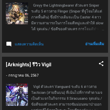
หยิบมาทีเมื่อต้องการระยะฮีลไกล ๆ มาใช้หรือ
Greyy the Lightningbearer ตัวละคร Sniper
ตัวช่วยฮีลที่ใช้ DP ลงสนามน้อย
ระดับ 5 ดาวสาย Flinger (Sniper ที่จู่โจมได้แต่
ภาคพื้นดิน) ซึ่งมีร่างเดิมจะเป็น Caster 4 ดาว
มีความสามารถในการโจมตีหมู่และทำให้ slow
ได้ จุดเด่น / ข้อดีของตัวละคร การโจมตีทำดา
เมจ 2 รูปแบบเป็นกายภาพในศัตรูพื้นล่างคือ
โจมตีธรรมดาและทำดาเมจหมู่เป็น
อ่านเพิ่มเติม
แสดงความคิดเห็น
shockwave รัศมีขนาดเล็ก (shockwave ทำดา
เมจเบาลงครึ่งนึง) ระยะโจมตีกว้างมาก Talent
- มีโอกาส 40% ทำให้ศัตรูติด Slow 2 วินาที
[Arknights] รีวิว Vigil
สกิล 1 - หลอดสกิลเด้งเอง; เป็นสกิลกดใช้; ที่
เลเวล 7 เมื่อกดใช้ ATK +34%, ASPD +35; SP
-
กรกฎาคม 06, 2567
ตั้งต้น 10; ใช้ SP 39; ระยะเวลาสกิล 35 วินาที
สกิล 2 - หลอดสกิลเด้งเอง; เป็นสกิลกดใช้;ที่
Vigil ตัวละคร Vanguard ระดับ 6 ดาวสาย
เลเวล 7 เมื่อกดใช้จะยิงลูกบอลสายฟ้าออกไป
Tactician (สายยืนบน) ที่เน้นไปที่การทำดาเมจ
ตำแหย่งที่ศัตรูอยู่ ลูกบอลจะอยู่บนสนาม 10
เป็นตัวแจกในกิจกรรม Il Siracusano จุดเด่น /
วินาที; ทุก ๆ 1.2 วินาทีลูกบอลจะทำดาเมจ
ข้อดีของตัวละคร สามารถซัมม่อนหมาป่าออก
110% เป็นเวทย์ใส่ศัตรูที่อยู่รอบ ๆ มัน และมี