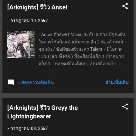
[Arknights] รีวิว Ansel
-
กรกฎาคม 10, 2567
Ansel ตัวละคร Medic ระดับ 3 ดาว มีจุดเด่น
ในการใช้สกิลแล้วเพิ่มระยะอีก 2 ช่องด้านหน้า
จุดเด่น / ข้อดีของตัวละคร Talent - มีโอกาส
15% (18% ที่ PO5) ที่จะฮีลเพิ่มอีก 1 เป้าหมาย
สกิล 1 - หลอดสกิลเด้งเอง; เป็นสกิลกดใช้; ที่
เลเวล 7 เมื่อกดใช้ทำให้ระยะฮีลไกลขึ้นอีก 2
ช่องด้านหน้า (ระยะเดิมบวกไปอีก 2 แถว) ;
อ่านเพิ่มเติม
แสดงความคิดเห็น
ATK +40% (ฮีลแรงขึ้น); SP ตั้งต้น 10; ใช้ SP
35; ระยะเวลาสกิล 25 วินาที 3 ดาวปั้นง่าย จุด
ด้อย / ข้อเสียของตัวละคร 3 ดาวมีข้อจำกัด
[Arknights] รีวิว Greyy the
เรื่องของ base stat ต่ำ และอัพสุดแค่ E1 Talent
เป็น rng โอกาสติดน้อยมาก หวังพึ่งไม่ได้
Lightningbearer
100% สรุป แนะนำอย่างมากกับผู้เล่นใหม่ที่มา
-
กรกฎาคม 08, 2567
เล่นต้นเกม ในส่วนของท้ายเกมก็ยังมีนาน ๆ