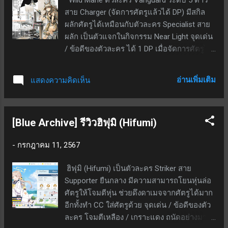
สาย Charger (จัดการศัตรูแล้วได้ DP) มีสกิล
ผลักศัตรูได้เหมือนกับตัวละคร Specialist สาย
ผลัก เป็นตัวแจกในกิจกรรม Near Light จุดเด่น
/ ข้อดีของตัวละคร ได้ 1 DP เมื่อจัดการศัตรูได้
คืน DP ทั้งหมดเมื่อถอดออกจากสนาม Talent -
หลังจากลงสนามทำให้ Guard ทุกตัวที่ยังไม่ลง
อ่านเพิ่มเติม
แสดงความคิดเห็น
สนามใช้ DP -1 ลงสนามได้ (แต่ DP จะลบได้ไม่
เกิน -5 หากเกินสกิลนี้จะไม่มีผล) สกิล 1 - เป็น
สกิลติดตัว; เมื่อลงสนาม ASPD +100 หน่วย;
[Blue Archive] รีวิวฮิฟุมิ (Hifumi)
ระยะเวลา 25 วินาที สกิล 2 - หลอดสกิลเด้งเอง;
เป็นสกิลกดใช้; ที่เลเวล 7 เมื่อกดใช้ระยะโจมตี
-
กรกฎาคม 11, 2567
เพิ่มเป็น 2 ช่องด้านหน้า, ATK +60%, ทุกการ
โจมตีจะผลักศัตรูด้วยแรงปานกลาง; SP ตั้งต้น
ฮิฟุมิ (Hifumi) เป็นตัวละคร Striker สาย
25; ใช้ SP 40; ระยะเวลาสกิล 20 วินาที แจกฟรี
Supporter ยืนกลาง มีความสามารถโยนหุ่นล่อ
ในกิจกรรม Near Light ซึ่งมี Record
ศัตรูให้โจมตีหุ่น ช่วยดึงดาเมจจากศัตรูได้มาก
Restoration ให้กลับไปเก็บแล้วด้วย จุดด้อย /
อีกทั้งทำ CC ใส่ศัตรูด้วย จุดเด่น / ข้อดีของตัว
ข้อเสียของตัวละคร สกิล 1 การทำงานเหมือน
ละคร โจมตีเหลือง / เกราะแดง ถนัดอย่างมาก
Specialist จำพวก fast-redeploy แต่ตัว Wild