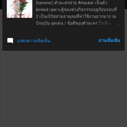
Summer) ตัวละครสาย Attacker เป็นตัว
า
limited เฉพาะตู้ของช่วงกิจกรรมฤดูร้อนรอบที่
ม
2 เป็นเบิร์สสามธาตุลมที่หาใช้งานยากมาก ณ
ปัจจุบัน จุดเด่น / ข้อดีของตัวละคร ไรเฟิล
จู่โจม โจมตีระยะกลางและใกล้ได้ดี ธาตุลม
โจมตีธรรมดา - ทำดาเมจ 13.65%; ทำดาเมจ
อ่านเพิ่มเติม
แสดงความคิดเห็น
แกน 200%; กระสุน 60 นัด; รีโหลด 1 วินาที
สกิล 1 - มีทั้งหมด 4 เอฟเฟ็กต์ อ้างอิงจาก
สกิลเลเวล 10 1. เปิดใช้งานเมื่อเข้าสู่การต่อสู้
ส่งผลกับจนเอง - บังคับใช้สกิล 2 2. เปิดใช้งาน
เมื่อ"ใครก็ได้"ทำลายชิ้นส่วนศัตรู ส่งผลกับ
ตนเอง - ดาเมจต่อเนื่องเพิ่มขึ้น 5.1% เป็นเวลา
30 วินาที 3. เปิดใช้งานเมื่อ"ใครก็ได้"ทำลายชิ้น
ส่วนศัตรู ส่งผลกับตนเองเมื่อมีบัฟ"บุปผาร่ายรำ"
(บัฟจากสกิล 2) - ระยะเวลาของบัฟ"บุปผาร่าย
รำ"เพิ่มขึ้น 10.02 วินาที 4. เปิดใช้งานเมื่อ"ใคร
ก็ได้"ทำลายชิ้นส่วนศัตรู ส่งผลกับศัตรูทั้งหมดที่
ติดสถานะ"กลีบซากุระ" (เป็นดีบัฟจากสกิล 2) -
ระยะเวลาของดีบัฟ"กลีบซากุระ"เพิ่มขึ้น 10.02