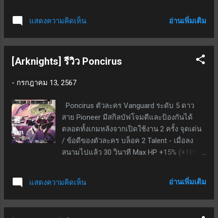
สกิลเด้งเอง; เป็นสกิลกดใช้; ที่เลเวล 7 เมื่อกดใช้
โจมตีช้าลง , ATK +160%; SP ตั้งต้น 20; ใช้ SP
อ่านเพิ่มเติม
แสดงความคิดเห็น
40; ระยะเวลาสกิล 30 วินาที สกิล 2 - หลอดสกิล
เด้งเอง; เป็นสกิลกดใช้; ที่เลเวล 7 เมื่อกดใช้จะ
โจมตีไปด้านหน้าตัวเอง 4 ช่องด้วยดาเมจ
[Arknights] รีวิว Poncirus
450% แต่ยิ่งศัตรูอยู่ไกลดาเมจยิ่งเบาลง โดยดา
เมจที่ทำได้ต่ำสุดคือ 180%; เก็บได้ 2 ชาร์จ; SP
-
กรกฎาคม 13, 2567
ตั้งต้น 6; ใช้ SP 18 จุดด้อย / ข้อเสียของตัว
ละคร เปิดได้จากกาชาเท่านั้น สกิล 1 โจมตีช้า
Poncirus ตัวละคร Vanguard ระดับ 5 ดาว
ลง สกิล 2 ระยะสกิลเปลี่ยนเป็นเส้นตรงด้านหน้า
สาย Pioneer มีสกิลบัฟโจมตีและป้องกันได้
อย่างเดียว และยิ่งศัตรูอยู่ไกลยิ่งตีเบาลง ระยะ
ตลอดทั้งเกมหลังจากเปิดใช้งาน 2 ครั้ง จุดเด่น
โจมตีธรรมดาแคบ (ปกติของสายนี้) สรุป ส่วน
/ ข้อดีของตัวละคร บล็อค 2 Talent - เมื่อลง
ตัวคิดว่าไม่น่าปั้นเพราะใช้งานได้ยาก มี
สนามไปแล้ว 30 วินาที Max HP +15% (+18% ที่
เงื่อนไขการใช้งานเยอะ
PO5) สกิล 1 - หลอดสกิลเด้งเอง; สกิลใช้เอง
อัตโนมัติ; ที่เลเวล 7 เมื่อใช้สกิลจะเด้ง DP ทันที
อ่านเพิ่มเติม
แสดงความคิดเห็น
12; SP ตั้งต้น 14; ใช้ SP 38 สกิล 2 - หลอดสกิล
เด้งเอง; เป็นสกิลกดใช้; ที่เลเวล 7 เมื่อกดใช้จะ
เด้ง DP ทันที 11, ATK +20% และ DEF +50%;