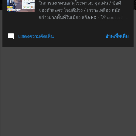
ในการลงเรดบอสคุโระคาเงะ จุดเด่น / ข้อดี
า
ของตัวละคร โจมตีม่วง / เกราะเหลือง ถนัด
ม
อย่างมากพื้นที่ในเมือง สกิล EX - ใช้ cost 5 ลด
ค่าป้องกัน 17.6% - 28.1% ของศัตรูในพื้นที่
กากบาท เป็นเวลา 30 วินาที, ทำดาเมจ 252% -
อ่านเพิ่มเติม
แสดงความคิดเห็น
480% สกิลพื้นฐาน - เพิ่มประสิทธิภาพโจมตีม่วง
ให้กับฝ่ายเราในรัศมีวงกลม(จะเห็นเอฟเฟ็กต์
เป็นเกล็ดหิมะ) ยกเว้นตัวเอง ทุก 35 วินาที เป็น
เวลา 25 วินาที ผลของเอฟเฟ็กสูงขึ้นตาม
จำนวนพันธมิตรในระยะสกิล 1 คน: 14.6% -
27.8% 2 คน: 18% - 34.2% 3 คนขึ้นไป: 21.4% -
40.7% สกิลติดตัว - เพิ่ม ATK 14% - 26.6% สกิล
ติดตัว+ - เพิ่มระยะเวลาดีบัฟ 1000 - 1900 สกิล
รอง - เพิ่ม ATK 17.2% - 32.8% ทุก ๆ 30 วินาที
เป็นเวลา 20 วินาที / และได้รับเอฟเฟ็กต์ฟุริน
คะซัน 1 อัน (สะสมสูงสุดได้ 3 อัน) / หากคิเคียว
ใช้ EX ตอนที่เอฟเฟ็กต์ฟุรินคะซันครบ 3 อัน
เอฟเฟ็กต์ 3 อันนั้นจะหายไป และลดค่า cost
สกิล EX ของทุกคนในทีมลง 1 หน่วย (ยกเว้นตัว