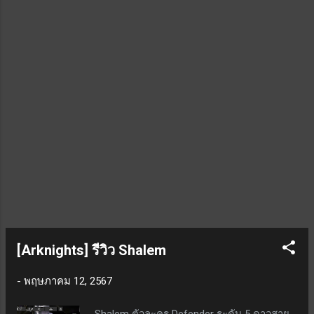
กับป้องกันศัตรูลง 8% - 15.2% เป็นเวลา 30
วินาที (ระยะสกิลจะเป็นวงกลมรอบตัวมิเนะ)
สกิลติดตัว - เพิ่ม HP 14% - 26.6% สกิลติดตัว +
- เพิ่ม DEF 200 - 380 สกิลรอง - เมื่อใช้สกิล EX
จะได้รับบัฟ"ความตั้งใจบรรเทาทุกข์" ซึ่งฟื้นฟู
HP 64.8% - 123% ของค่ารักษา ต่อเนื่องเป็น
เวลา 10 วินาที (จากที่ลองสังเกตใน 10 วินาที
เด้งเลือดเพียง 2 ครั้งเท่านั้น) / ถ้ามีบัฟอยู่แล้ว
จะเพิ่...
[Arknights] รีวิว Shalem
-
พฤษภาคม 12, 2567
Shalem ตัวละคร Defender ระดับ 5 ดาวสาย