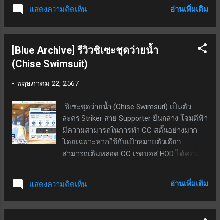
200%; กระสุน 60 นัด; รีโหลด 1 วินาที สกิล 1 -
อ่านเพิ่มเติม
แสดงความคิดเห็น
เปิดใช้งานเมื่อยิงกระสุนนัดสุดท้าย ส่งผลกับ
ตนเอง (อ้างอิงที่เลเวล 10) เลียนแบบ HP สูงสุด
15.03% ของพันธมิตรที่มี HP สูงสุด คงอยู่เป็น
[Blue Archive] รีวิวชิเซะชุดว่ายน้ำ
เวลา 5 วินาที ยั่วยุศัตรูทั้งหมด 5 วินาที สกิล 2 -
มี 2 เอฟเฟ็กต์ (อ้างอิงเลเวล 10) 1. เปิดใช้งาน
(Chise Swimsuit)
หลังจากเบิร์สเต็มสิ้นสุดลง ส่งผลกับตนเอง
-
พฤษภาคม 22, 2567
ความเร็วการเติมเกจเบิร์สเร็วขึ้น 16.17% เป็น
เวลา 5 วินาที 2. เปิดใช้งานเมื่อใช้เบิร์สสกิล ส่ง
ชิเซะชุดว่ายน้ำ (Chise Swimsuit) เป็นตัว
ผลกับตนเอง เอฟเฟ็กต์ก่อนหน้าจะเกิดขึ้นซ้ำ ๆ
ละคร Striker สาย Supporter ยืนกลาง โจมตีฟ้า
หนึ่งครั้ง: ฟื้นฟู HP เท่ากับ 15.3% ของดาเมจที่
มีความสามารถในการทำ CC สตั๊นอย่างมาก
ทำได้ สองครั้ง: เพิ่มสมรรภาพ HP 51% เป็น
โดยเฉพาะหากใช้กับเป้าหมายตัวเดียว
เวลา 5 วินาที สามครั้ง: DEF เพิ่มขึ้น 43.2% เป็น
สามารถเติมหลอด CC เรดบอส HOD ได้ค่อน
เวลา 5 วินาที เบิร์สสกิล - เป็นเบิร์สลำดับ 2: CD
ข้างดี จุดเด่น / ข้อดีของตัวละคร โจมตีฟ้า /
20 วินาที มี 2 เอฟเฟ็กต์ (อ้างอิงเลเวล 10) 1.
เกราะแดง ถนัดอย่างมากพื้นที่กลางแจ้ง สกิล
เปิดใช้งานเมื่อมีศัตรู (ไม่รวมนิกเกะ) มากกว่า 4
อ่านเพิ่มเติม
แสดงความคิดเห็น
EX - ใช้ cost 6 ยิงใส่ศัตรูสูงสุด 3 เป้าหมาย (ยิง
ตัว ส่งผลกับศัตรูทั้ง...
ทีละนัด 3 นัด) ทำดาเมจนัดละ 232% - 372%
ใส่เป้าหมายและรอบ ๆ เป้าหมายเป็นรัศมี